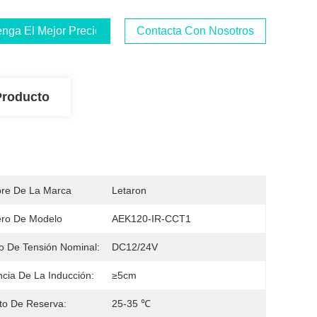
nga El Mejor Precio
Contacta Con Nosotros
Producto
re De La Marca
Letaron
ro De Modelo
AEK120-IR-CCT1
 De Tensión Nominal:
DC12/24V
ncia De La Inducción:
≥5cm
ito De Reserva:
25-35 ℃