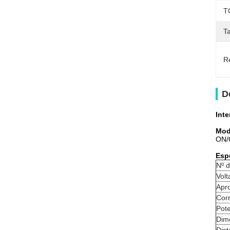
T
Ta
Re
D
Int
Mod
ON/O
Esp
Nº d
Volt
Apr
Corr
Pote
Dim