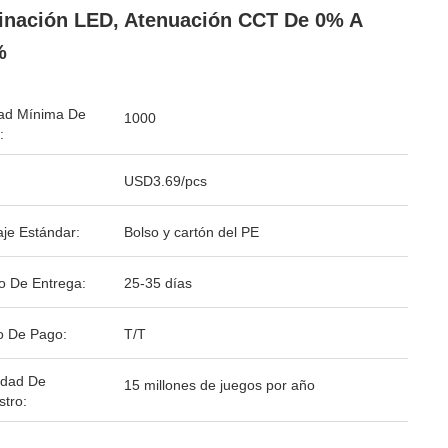
inación LED, Atenuación CCT De 0% A
%
ad Mínima De
1000
:
USD3.69/pcs
je Estándar:
Bolso y cartón del PE
o De Entrega:
25-35 días
o De Pago:
T/T
idad De
15 millones de juegos por año
stro: