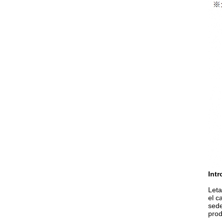
Int
Leta
el c
sede
prod