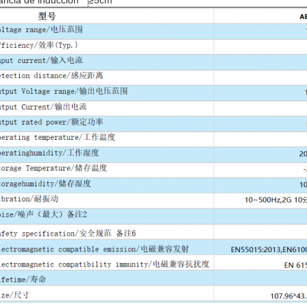
ancia de inducción
≥5cm