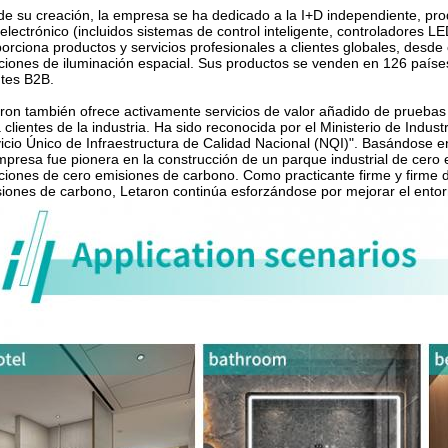
e su creación, la empresa se ha dedicado a la I+D independiente, prod
electrónico (incluidos sistemas de control inteligente, controladores LED
orciona productos y servicios profesionales a clientes globales, desd
ciones de iluminación espacial. Sus productos se venden en 126 paíse
ntes B2B.
ron también ofrece activamente servicios de valor añadido de pruebas de
 clientes de la industria. Ha sido reconocida por el Ministerio de Indu
icio Único de Infraestructura de Calidad Nacional (NQI)". Basándose e
mpresa fue pionera en la construcción de un parque industrial de cer
ciones de cero emisiones de carbono. Como practicante firme y firme de
iones de carbono, Letaron continúa esforzándose por mejorar el ento