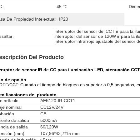
C:
45 ℃
Dimen
sa De Propiedad Intelectual:
IP20
Interruptor del sensor del CCT ir para la il
saltar:
interruptor del sensor de 120W ir para la i
Interruptor infrarrojo ajustable del sensor 
escripción Del Producto
erruptor de sensor IR de CC para iluminación LED, atenuación CC
o de opción
FF/CCT: Cuando el tiempo de bloqueo es superior a 0,5 segundos, e
ecificaciones del producto
e artículo
AEK120-IR-CCT1
aje nominal
CC12V/24V
obación
CE
iente de salida
5000mA
ncia de salida
60/120W
ensión (mm)
107,96*43,7*15 mm