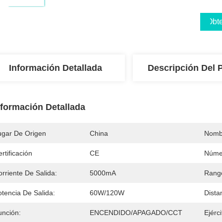
Obte
Información Detallada
Descripción Del 
nformación Detallada
ugar De Origen
China
Nomb
rtificación
CE
Núme
rriente De Salida:
5000mA
Rango
otencia De Salida:
60W/120W
Dista
unción:
ENCENDIDO/APAGADO/CCT
Ejérc