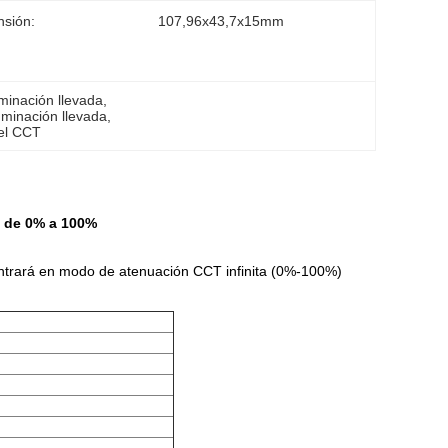
sión:
107,96x43,7x15mm
uminación llevada
, 
luminación llevada
, 
del CCT
T de 0% a 100%
ntrará en modo de atenuación CCT infinita (0%-100%)