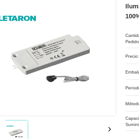
Ilum
100
Cantid
Pedido
Precio:
Embala
Períod
Métod
Capac
Sumini