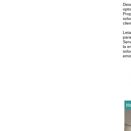
Desd
opto
Prop
solu
clie
Leta
para
Serv
la e
solu
emis