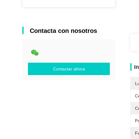
Contacta con nosotros
I
Contactar ahora
L
Ce
Co
P
F