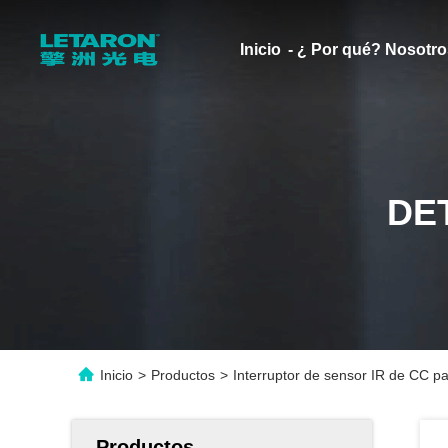
Inicio
- ¿ Por qué? Nosotro
DE
Inicio
>
Productos
>
Interruptor de sensor IR de CC 
Productos