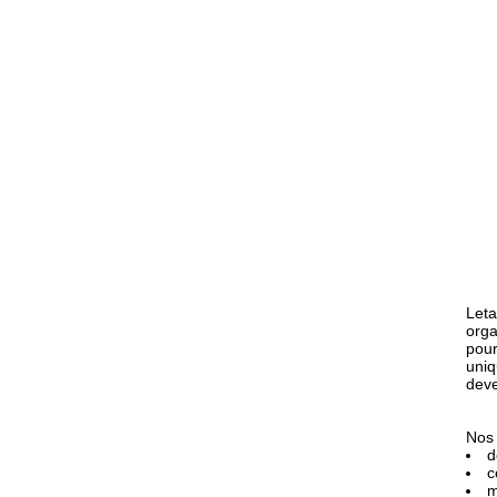
Leta
orga
pour
uniq
deve
Nos 
d
c
m