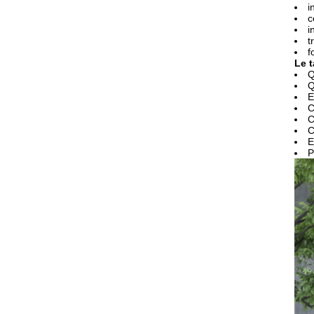
i
c
i
t
f
Le 
Q
Q
E
C
C
C
E
P