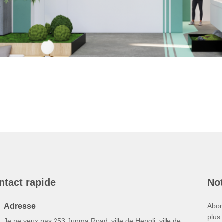
ntact rapide
Not
Adresse
Abon
plus
Je ne veux pas.253,Junma Road, ville de Hengli, ville de