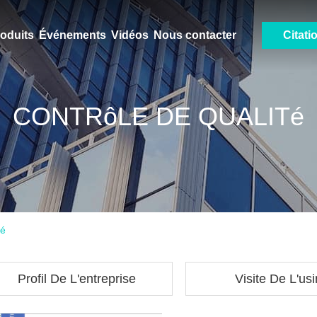
oduits
Événements
Vidéos
Nous contacter
Citati
CONTRôLE DE QUALITé
té
Profil De L'entreprise
Visite De L'us