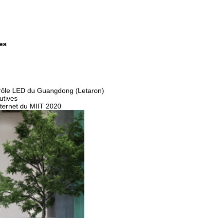
es
ntrôle LED du Guangdong (Letaron)
utives
Internet du MIIT 2020