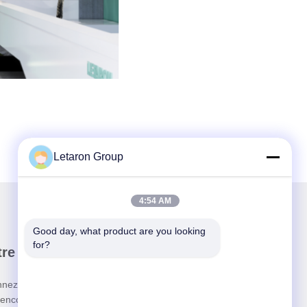
Letaron Group
4:54 AM
Good day, what product are you looking 
for?
re newsletter
nez-vous à notre newsletter pour des réductions et
 encore.