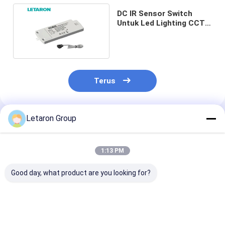
DC IR Sensor Switch
Untuk Led Lighting CCT
Dimming Dari 0% Sampai
100%
Terus
Letaron Group
Rekomendasi Produk
1:13 PM
Good day, what product are you looking for?
Produsen Sistem
Pabrik Grosir High-
Global Market