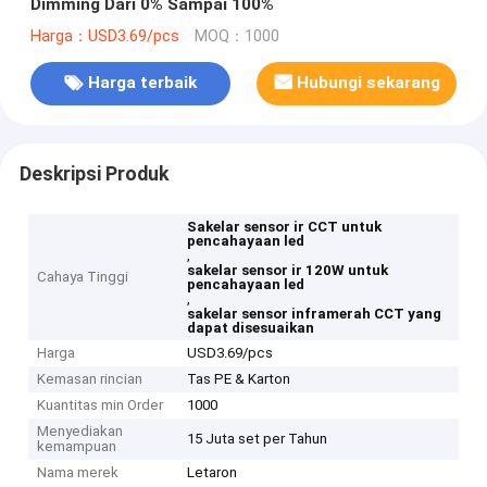
Dimming Dari 0% Sampai 100%
Harga：USD3.69/pcs
MOQ：1000
Harga terbaik
Hubungi sekarang
Deskripsi Produk
Sakelar sensor ir CCT untuk
pencahayaan led
,
sakelar sensor ir 120W untuk
Cahaya Tinggi
pencahayaan led
,
sakelar sensor inframerah CCT yang
dapat disesuaikan
Harga
USD3.69/pcs
Kemasan rincian
Tas PE & Karton
Kuantitas min Order
1000
Menyediakan
15 Juta set per Tahun
kemampuan
Nama merek
Letaron