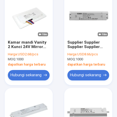
Kamar mandi Vanity
Supplier Supplier
2 Kunci 24V Mirror
Supplier Supplier
Touch Switch Kilat
Supplier Supplier
Harga:
USD2.68/pcs
Harga:
USD8.66/pcs
Kontrol Warna Temp
Supplier Supplier
MOQ:
1000
MOQ:
1000
Penyesuaian Fungsi
Supplier Supplier
Defog
Supplier Supplier
dapatkan harga terbaru
dapatkan harga terbaru
Supplier Supplier
Supplier Supplier
Hubungi sekarang
Hubungi sekarang
Supplier Supplier
Supplier Supplier
Supplier Supplier
Supplier Supplier
Supplier Supplier
Supplier Supplier
Supplier Supplier
Supplier Supplier
Supplier Supplier