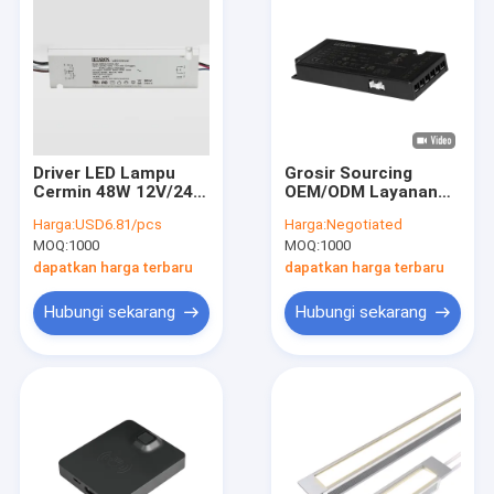
Driver LED Lampu
Grosir Sourcing
Cermin 48W 12V/24V
OEM/ODM Layanan
UL Teruji Beban
120-240VAC Slim 12V
Harga:
USD6.81/pcs
Harga:
Negotiated
Penuh 100%
24V LED Driver 60W
MOQ:
1000
MOQ:
1000
80W 90W untuk
Lampu Kabinet
dapatkan harga terbaru
dapatkan harga terbaru
Indoor
Hubungi sekarang
Hubungi sekarang