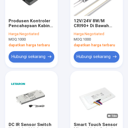
Produsen Kontroler
12V/24V 8W/M
Pencahayaan Kabinet
CRI90+ Di Bawah
All-in-One dengan PIR
Lemari Tertanam
Harga:
Negotiated
Harga:
Negotiated
& Hand Sweep Dual
Lampu Strip LED 15°
MOQ:
1000
MOQ:
1000
Mode Letaron
miring Dan
Wireless Hand Wave
Pencahayaan
dapatkan harga terbaru
dapatkan harga terbaru
Sensor/Touch
Langsung
Sensor/Door
Hubungi sekarang
Hubungi sekarang
Sensor/PIR Sensor
Switch untuk
Pencahayaan LED
Kabinet
Rumah
Produk
Video
DC IR Sensor Switch
Smart Touch Sensor