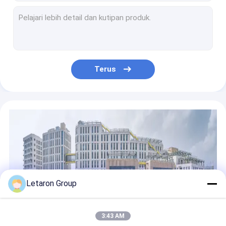
IR Dimmer Double Door Sensor Switch dengan Sensor Plastik Sertifikasi CE
Saklar Sensor IR Gelombang Tangan Tegangan Tinggi AC120-240V 120W 240W Untuk Lampu Lemari Cermin
Kamar Mandi Sensor Beralih OEM Untuk Dukungan Pencahayaan Led Kontrol Relay Defogging
Saklar Sensor Gerak PIR 5A 60/120W, Saklar Peredup IR Dengan Persetujuan CE
Kontroler Sensor IR Sertifikasi CE Dengan CCT Dimmer Untuk Pencahayaan Kamar Mandi
Terus
Pencahayaan Kamar Mandi Saklar Sensor Gerak PIR, Penyesuaian CCT Pengontrol Sensor Ir
Saklar Sensor Gelombang Tangan IR Cermin 5A Dengan Peredup CCT Sertifikasi CE
Saklar Sensor Gelombang Tangan IR Letaron Saklar Sensor Lampu Kamar Mandi dengan Fungsi Peredupan
Letaron 120/240W High Voltage Touch Sensor Switch dengan Dimming Kecerahan
Kelas II Perlindungan Ultra Slim 12V 24V Led Driver dengan Sertifikat UL untuk Lampu Cermin AS
Letaron Group
3:43 AM