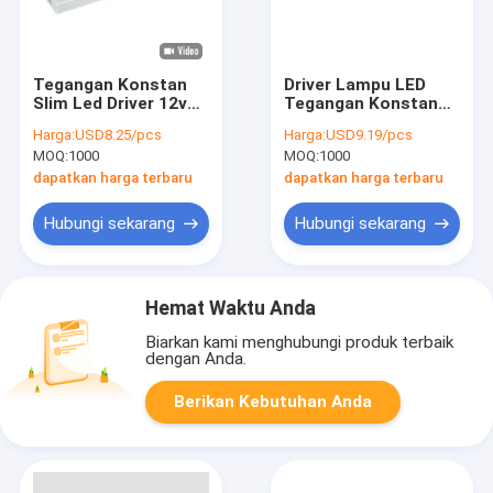
Supplier Supplier
Supplier Supplier
Supplier Supplier
Supplier Supplier
Supplier Supplier
Tegangan Konstan
Driver Lampu LED
Supplier Supplier
Slim Led Driver 12v
Tegangan Konstan
Supplier Supplier
60w Untuk
Bebas Kedip Catu
Supplier Supplier
Harga:
USD8.25/pcs
Harga:
USD9.19/pcs
Pencahayaan Cermin
Daya LED 60w untuk
Supplier Supplier
MOQ:
1000
MOQ:
1000
Pencahayaan Kamar
Supplier Supplier
Mandi
dapatkan harga terbaru
dapatkan harga terbaru
Supplier Suppl
Hubungi sekarang
Hubungi sekarang
Hemat Waktu Anda
Biarkan kami menghubungi produk terbaik
dengan Anda.
Berikan Kebutuhan Anda