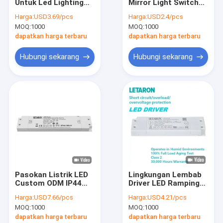
Untuk Led Lighting
Mirror Light Switch
Tentang Kami
CCT Dimming Dari 0%
dengan Kecerahan
Harga:
USD3.69/pcs
Harga:
USD2.4/pcs
Sampai 100%
yang Dapat
MOQ:
1000
MOQ:
1000
Disesuaikan,
Tur Pabrik
Penyesuaian Warna,
dapatkan harga terbaru
dapatkan harga terbaru
Penghapusan Kabut
& Memori Power Off
Kontrol kualitas
Hubungi sekarang
Hubungi sekarang
untuk Kamar Mandi
Modern
Hubungi Kami
Berita
Kasus-kasus
Minta Kutipan
Pasokan Listrik LED
Lingkungan Lembab
Custom ODM IP44
Driver LED Ramping
Driver LED Letaron
Waterproof Super
24W Bersertifikat UL
Harga:
USD7.66/pcs
Harga:
USD4.21/pcs
Slim 40W LED Driver
Didukung untuk
Driver LED Tegangan Konstan
MOQ:
1000
MOQ:
1000
12V 24V untuk lampu
Cermin Kamar Mandi
cermin kamar mandi
dapatkan harga terbaru
dapatkan harga terbaru