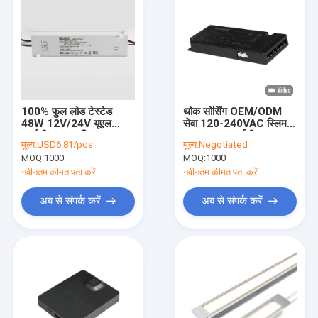
100% फुल लोड टेस्टेड
थोक सोर्सिंग OEM/ODM
48W 12V/24V यूएल
सेवा 120-240VAC स्लिम
एलईडी ड्राइवर मिरर लाइट
12V 24V एलईडी ड्राइवर
मूल्य:
USD6.81/pcs
मूल्य:
Negotiated
एलईडी पावर सप्लाई
60W 80W 90W इनडोर
MOQ:
1000
MOQ:
1000
कैबिनेट लाइटिंग के लिए
नवीनतम कीमत पता करें
नवीनतम कीमत पता करें
अब से संपर्क करें
अब से संपर्क करें