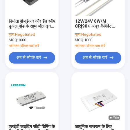
निर्माता पीआईआर और हैंड स्वीप
12V/24V 8W/M
डुअल मोड के साथ ऑल-इन-
CRI90+ अंडर कैबिनेट
वन कैबिनेट लाइटिंग कंट्रोलर
एम्बेडेड LED स्ट्रिप लाइट
मूल्य:
Negotiated
मूल्य:
Negotiated
लेटरन वायरलेस हैंड वेव सेंसर/
15° तिरछी और सीधी रोशनी
MOQ:
1000
MOQ:
1000
टच सेंसर/डोर सेंसर/
पीआईआर सेंसर स्विच कैबिनेट
नवीनतम कीमत पता करें
नवीनतम कीमत पता करें
एलईडी लाइटिंग के लिए
अब से संपर्क करें
अब से संपर्क करें
घर
उत्पादों
वीडियो
एलईडी लाइटिंग सीटी डिमिंग के
आधुनिक बाथरूम के लिए