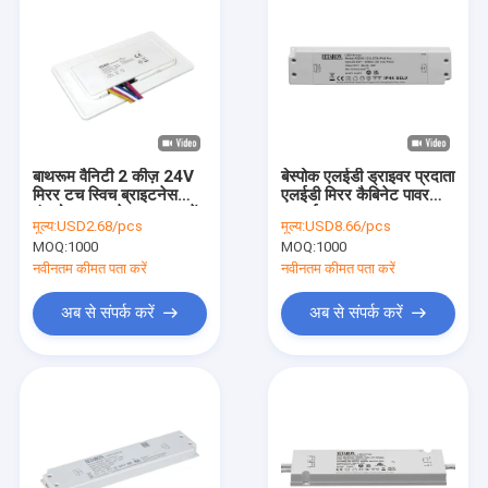
बाथरूम वैनिटी 2 कीज़ 24V
बेस्पोक एलईडी ड्राइवर प्रदाता
मिरर टच स्विच ब्राइटनेस
एलईडी मिरर कैबिनेट पावर
कंट्रोल कलर टेम्प एडजस्टमेंट
सप्लाई क्लास II 60W IP44
मूल्य:
USD2.68/pcs
मूल्य:
USD8.66/pcs
डीफॉग फंक्शन
मिरर एलईडी स्ट्रिप लाइट के
MOQ:
1000
MOQ:
1000
लिए झिलमिलाहट मुक्त लेटरॉन
एलईडी ड्राइवर
नवीनतम कीमत पता करें
नवीनतम कीमत पता करें
अब से संपर्क करें
अब से संपर्क करें