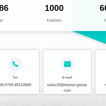
08
1000
6
ar
Klanten
Tel
E-mail
86-0769-89110666
sales18@letaron-group.
com