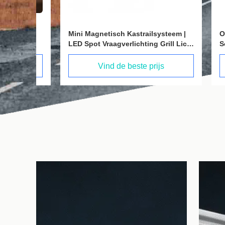
Mini Magnetisch Kastrailsysteem |
OEM OD
LED Spot Vraagverlichting Grill Licht
Solution
voor Kledingkast & Vitrinekast
ervarin
gecertif
Vind de beste prijs
LED Dive
voor LED