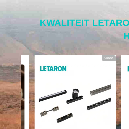
KWALITEIT LETAR
video