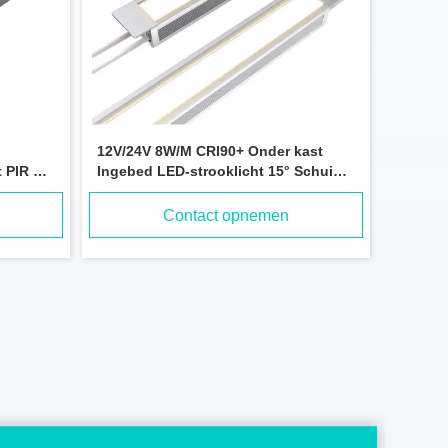
12V/24V 8W/M CRI90+ Onder kast
t PIR &
Ingebed LED-strooklicht 15° Schuin
ron
en rechtstreeks verlichting
Touch
Contact opnemen
or
ing