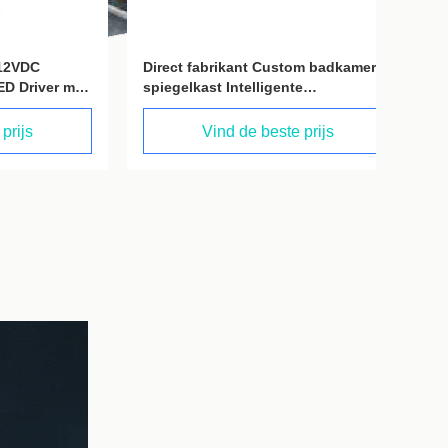
Direct fabrikant Custom badkamer
Op maa
er met
spiegelkast Intelligente
ODM Ba
mende
besturingssysteem Letaron US 24V
Letaron
ting
90W Spiegellicht LED Driver
Slim 12
Vind de beste prijs
Integrated Relay Control met kabels
badkam