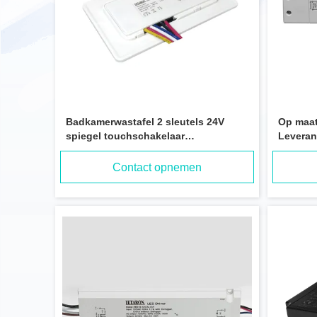
Badkamerwastafel 2 sleutels 24V
Op maat
spiegel touchschakelaar
Leveran
helderheidsregeling
stroomv
kleurtemperatuuraanpassing
Flikkerv
Contact opnemen
ontwasemingsfunctie
spiegel