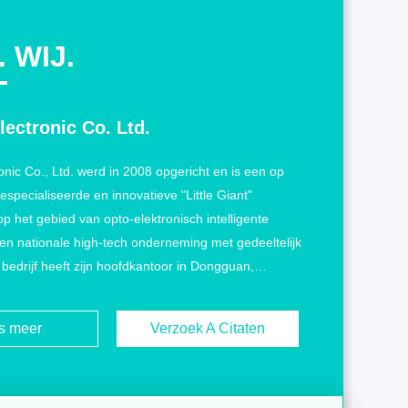
 WIJ.
lectronic Co. Ltd.
onic Co., Ltd. werd in 2008 opgericht en is een op
especialiseerde en innovatieve "Little Giant"
 het gebied van opto-elektronisch intelligente
en nationale high-tech onderneming met gedeeltelijk
 bedrijf heeft zijn hoofdkantoor in Dongguan,
enzend aan Hong Kong, en heeft 7
mingen in eigen beheer, 2 intelligente
s meer
Verzoek A Citaten
n en 1 onderzoekscentrum voor
ologie.Sinds de oprichting ...