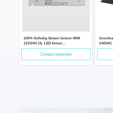
100% Volledig Belast Getest 48W
Grootha
12V/24V UL LED Driver
240VAC 
Spiegelverlichting LED Voeding
80W 90W
binnenk
Contact opnemen