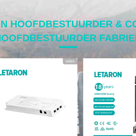
ON HOOFDBESTUURDER & C
HOOFDBESTUURDER FABRIE
video