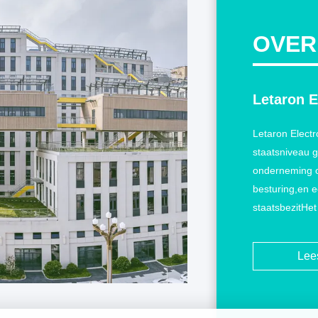
OVER.
Letaron E
Letaron Electr
staatsniveau g
onderneming op
besturing,en e
staatsbezitHet
Guangdong, gr
dochteronderne
Lee
productiebase
kwaliteitstechn