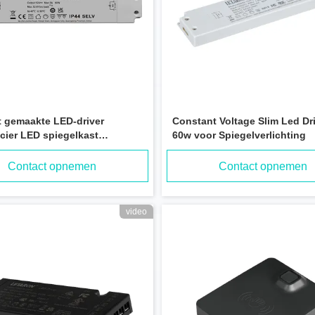
 gemaakte LED-driver
Constant Voltage Slim Led Dr
cier LED spiegelkast
60w voor Spiegelverlichting
oorziening Klasse II 60W IP44
rij Letaron LED-driver voor
Contact opnemen
Contact opnemen
 LED-strooklicht
video