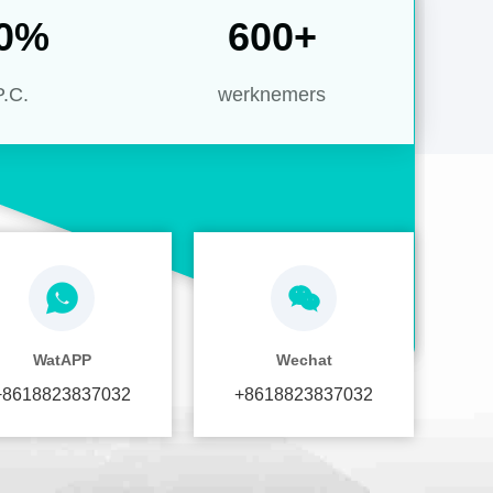
0
%
600
+
P.C.
werknemers
WatAPP
Wechat
+8618823837032
+8618823837032