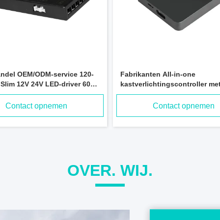
ndel OEM/ODM-service 120-
Fabrikanten All-in-one
Slim 12V 24V LED-driver 60W
kastverlichtingscontroller me
 voor verlichting van
Hand Sweep Dual Mode Leta
asten
Wireless Hand Wave Sensor/
Contact opnemen
Contact opnemen
Sensor/Door Sensor/PIR Sens
Switch voor kast LED-verlicht
OVER. WIJ.