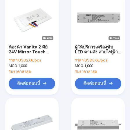
ห้องน้ํา Vanity 2 คีย์
ผู้ให้บริการเครื่องขับ
24V Mirror Touch
LED ตามสั่ง สายไฟฟ้า
Switch การควบคุม
LED กระจกกระจก ชั้น II
ราคา:
USD2.68/pcs
ราคา:
USD8.66/pcs
ความสว่าง การปรับ
60W IP44 เครื่องขับ
MOQ:
1,000
MOQ:
1,000
ความร้อนสี
LED Letaron ที่ไม่สับ
รับราคาล่าสุด
รับราคาล่าสุด
ติดต่อตอนนี้
ติดต่อตอนนี้