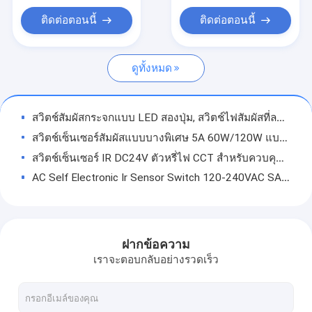
ไดร์เวอร์ Slim LED
ติดต่อตอนนี้
ติดต่อตอนนี้
สวิตช์สัมผัสกระจก
ดูทั้งหมด
สวิตช์เซ็นเซอร์ IR
สวิตช์ประตู IR
สวิตช์สัมผัสกระจกแบบ LED สองปุ่ม, สวิตช์ไฟสัมผัสที่ละเอียดอ่อน 5000mA
ใต้ไดร์เวอร์ LED ของตู้
สวิตช์เซ็นเซอร์สัมผัสแบบบางพิเศษ 5A 60W/120W แบบปุ่มเดียวสำหรับหรี่ไฟกระจก
สวิตช์เซ็นเซอร์ IR DC24V ตัวหรี่ไฟ CCT สำหรับควบคุมไฟ LED
ไดร์เวอร์ LED IP44
AC Self Electronic Ir Sensor Switch 120-240VAC SAA Certified สำหรับห้องน้ำ
สวิตช์เซ็นเซอร์คลื่นมือ IR
IP20 สวิตช์เซ็นเซอร์ Ir อิเล็กทรอนิกส์สำหรับตู้ไฟ CCT Dimmer Control
EU Super Slim IP44 LED Driver เอาต์พุต 12W กันน้ำสำหรับโคมไฟห้องน้ำ
สวิตช์เซ็นเซอร์ตรวจจับความเคลื่อนไหว PIR
20W Slim Led Driver 12v 24v พร้อมการรับรอง TUV CE อายุ 30000 ชั่วโมง
ฝากข้อความ
ตู้ LED Lighting
IP44 ไดร์เวอร์ LED แบบกันน้ำแบบกันน้ำ 12 / 24VDC 40W CE Certified
เราจะตอบกลับอย่างรวดเร็ว
40W 24V กันน้ำ IP44 LED ไดรเวอร์พร้อมสายเคเบิลสำหรับไฟ LED กระจก
48W 24V ขับไฟ LED ความดันคงที่ พร้อมรับประกัน 30000 ชั่วโมง CE / SAA ยอมรับ