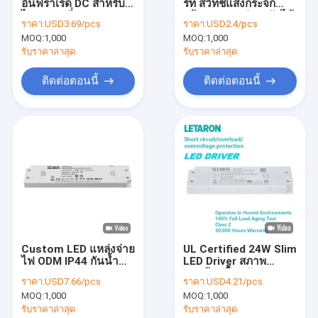
อินฟราเรด DC สำหรับ
ร์ท สวิทช์แสงกระจก
เกี่ยวกับเรา
ไฟ LED หรี่แสง CCT
พร้อมความสว่างปรับได้
ราคา:
USD3.69/pcs
ราคา:
USD2.4/pcs
ตั้งแต่ 0% ถึง 100%
ปรับสี ปรับหมอกและปิด
MOQ:
1,000
MOQ:
1,000
ความจําสําหรับห้องน้ําที่
ทัวร์โรงงาน
ทันสมัย
รับราคาล่าสุด
รับราคาล่าสุด
การควบคุมคุณภาพ
ติดต่อตอนนี้
ติดต่อตอนนี้
ติดต่อเรา
ข่าว
กรณี
ขอทุน
Custom LED แหล่งจ่าย
UL Certified 24W Slim
ไฟ ODM IP44 กันน้ำ
LED Driver สภาพ
ไดร์เวอร์ LED Letaron
Super Slim 40W LED
แวดล้อมชื้นสนับ
ราคา:
USD7.66/pcs
ราคา:
USD4.21/pcs
Driver 12V 24V สำหรับ
สนุนสําหรับกระจกห้อง
ไดร์เวอร์ LED แรงดันคงที่
MOQ:
1,000
MOQ:
1,000
กระจกห้องน้ำ
น้ํา
รับราคาล่าสุด
รับราคาล่าสุด