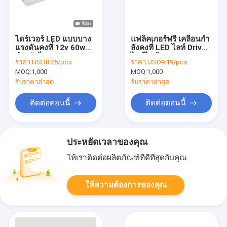
ไดร์เวอร์ LED แบบบาง
แฟล็คเกอร์ฟรี เคลื่อนกํา
แรงดันคงที่ 12v 60w
ลังคงที่ LED ไลท์ Driver
สำหรับไฟกระจก
ไลท์ไฟฟ้า LED 60w
ราคา:
USD8.25/pcs
ราคา:
USD9.19/pcs
สําหรับแสงห้องน้ํา
MOQ:
1,000
MOQ:
1,000
รับราคาล่าสุด
รับราคาล่าสุด
ติดต่อตอนนี้
ติดต่อตอนนี้
ประหยัดเวลาของคุณ
ให้เราติดต่อผลิตภัณฑ์ที่ดีที่สุดกับคุณ
ให้ความต้องการของคุณ