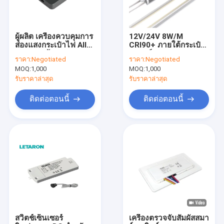
ผู้ผลิต เครื่องควบคุมการ
12V/24V 8W/M
ส่องแสงกระเป๋าไฟ All-
CRI90+ ภายใต้กระเป๋า
in-One พร้อม PIR &
สตางค์ แสง LED สเตรป
ราคา:
Negotiated
ราคา:
Negotiated
Hand Sweep Dual
15°
MOQ:
1,000
MOQ:
1,000
Mode Letaron เครื่อง
ตรวจจับคลื่นมือไร้สาย /
รับราคาล่าสุด
รับราคาล่าสุด
เครื่องตรวจจับการสัมผัส
/ เครื่องตรวจจับประตู /
ติดต่อตอนนี้
ติดต่อตอนนี้
เครื่องตรวจจับ PIR
บ้าน
สินค้า
วิดีโอ
สวิตช์เซ็นเซอร์
เครื่องตรวจจับสัมผัสสมา