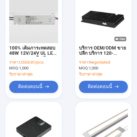
100% เต็มภาระทดสอบ
บริการ OEM/ODM ขาย
48W 12V/24V UL LED
ปลีก บริการ 120-
Driver กระจกไฟฟ้า
240VAC Slim 12V 24V
ราคา:
USD6.81/pcs
ราคา:
Negotiated
ไฟฟ้า LED
LED Driver 60W 80W
MOQ:
1,000
MOQ:
1,000
90W สําหรับการส่อง
แสงในห้อง
รับราคาล่าสุด
รับราคาล่าสุด
ติดต่อตอนนี้
ติดต่อตอนนี้