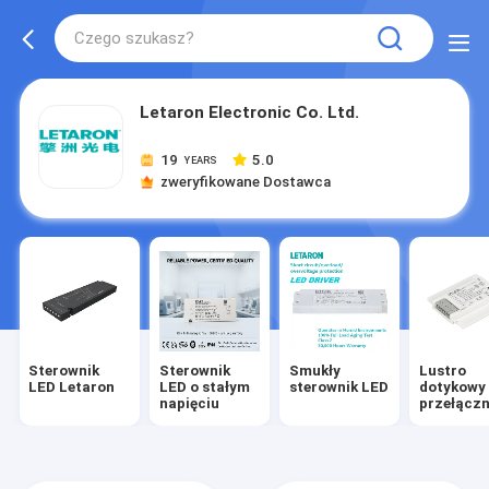
Letaron Electronic Co. Ltd.
19
5.0
YEARS
zweryfikowane Dostawca
Sterownik
Sterownik
Smukły
Lustro
LED Letaron
LED o stałym
sterownik LED
dotykowy
napięciu
przełączn