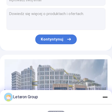
IR Czujnik Podwójnych Drzwi Ściemniacz z Plastikowymi Czujnikami Certyfikat CE
Wysokonapięciowy czujnik fal IR AC120-240V 120W 240W
Przełącznik czujnika łazienkowego OEM do sterowania przekaźnikiem odmgławiającym oświetlenie Led
5A 60/120W Włącznik z czujnikiem ruchu PIR, ściemniacz IR z certyfikatem CE
Certyfikowany CE kontroler czujników IR z tłumieniem CCT do oświetlenia łazienki
Kontyntynuj
Oświetlenie łazienkowe Przełącznik czujnika ruchu PIR, regulacja CCT kontroler czujnika podczerwieni
Odblaskowy przełącznik czujnik fal IR ręcznych 5A z certyfikatem CE CCT Dimmer
Przełącznik czujnika ruchu Letaron IR do łazienki z funkcją ściemniania
Czujnik dotykowy Letaron 120/240W do wysokiego napięcia z funkcją ściemniania jasności
Sterownik LED klasy II o ultra cienkiej konstrukcji 12V 24V z certyfikatem UL do amerykańskiego oświetlenia lustrzanego
Letaron Group