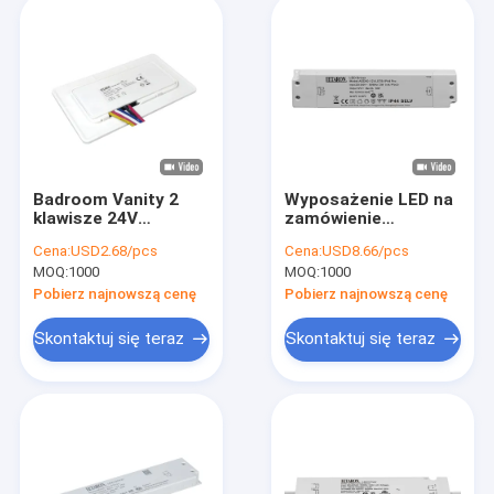
Badroom Vanity 2
Wyposażenie LED na
klawisze 24V
zamówienie
Lustrowy przełącznik
Wyposażenie LED do
Cena:
USD2.68/pcs
Cena:
USD8.66/pcs
dotykowy
szafki lusterkowej
MOQ:
1000
MOQ:
1000
Kontrolowanie
Wyposażenie klasy II
jasności Kolor
60W IP44
Pobierz najnowszą cenę
Pobierz najnowszą cenę
Temperatura
Bezbłyskawiczny
regulacja Funkcja
sterownik LED
Skontaktuj się teraz
Skontaktuj się teraz
usuwania mgły
Letaron dla lusterek
LED