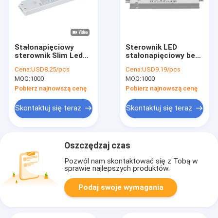
Stałonapięciowy
Sterownik LED
sterownik Slim Led
stałonapięciowy bez
12v 60w do
migotania, zasilacz
Cena:
USD8.25/pcs
Cena:
USD9.19/pcs
oświetlenia
LED 60W do
MOQ:
1000
MOQ:
1000
lustrzanego
oświetlenia
łazienkowego
Pobierz najnowszą cenę
Pobierz najnowszą cenę
Skontaktuj się teraz
Skontaktuj się teraz
Oszczędzaj czas
Pozwól nam skontaktować się z Tobą w
sprawie najlepszych produktów.
Podaj swoje wymagania