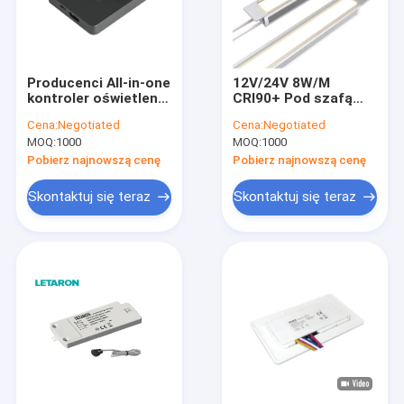
Producenci All-in-one
12V/24V 8W/M
kontroler oświetlenia
CRI90+ Pod szafą
szafki z PIR i
Wbudowane światło
Cena:
Negotiated
Cena:
Negotiated
dwustronnym trybem
LED 15° Pochylenie i
MOQ:
1000
MOQ:
1000
ręcznego zamiatania
bezpośrednie
Letaron
oświetlenie
Pobierz najnowszą cenę
Pobierz najnowszą cenę
bezprzewodowy
czujnik fal ręcznych /
Skontaktuj się teraz
Skontaktuj się teraz
czujnik dotykowy /
czujnik drzwi /
czujnik PIR
Przełącznik do
oświetlenia LED
szafy
Do domu
Produkty
Filmy