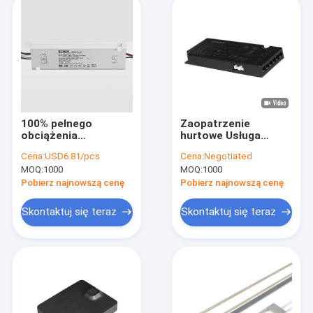
100% pełnego
Zaopatrzenie
obciążenia
hurtowe Usługa
testowane 48W
OEM/ODM 120-
Cena:
USD6.81/pcs
Cena:
Negotiated
12V/24V UL LED
240VAC Slim 12V 24V
MOQ:
1000
MOQ:
1000
Driver Mirror Light
Sterownik LED 60W
LED Power Supply
80W 90W do
Pobierz najnowszą cenę
Pobierz najnowszą cenę
oświetlenia szafek
wewnętrznych
Skontaktuj się teraz
Skontaktuj się teraz