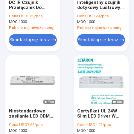
DC IR Czujnik
Inteligentny czujnik
O nas
Przełącznik Do
dotykowy Lustrowy
Oświetlenia LED
przełącznik świetlny
Cena:
USD3.69/pcs
Cena:
USD2.4/pcs
Ściemnianie CCT Od
z regulowaną
Wycieczka po fabryce
MOQ:
1000
MOQ:
1000
0% Do 100%
jasnością,
ustawieniem koloru,
Pobierz najnowszą cenę
Pobierz najnowszą cenę
Kontrola jakości
odmywaniem i
wyłączaniem pamięci
Skontaktuj się teraz
Skontaktuj się teraz
do nowoczesnych
Skontaktuj się z nami
łazienek
Wiadomości
Przypadki
Poproś o wycenę
Niestandardowe
Certyfikat UL 24W
Sterownik LED Letaron
zasilanie LED ODM
Slim LED Driver W
IP44 wodoodporne
wilgotnym
Sterownik LED o stałym napięciu
Cena:
USD7.66/pcs
Cena:
USD4.21/pcs
Super Slim 40W LED
środowisku
MOQ:
1000
MOQ:
1000
Driver 12V 24V do
obsługiwane dla