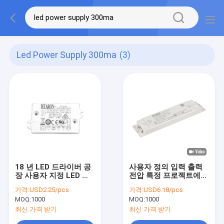
Led Power Supply 300ma
(3)
18 년 LED 드라이버 공
사용자 정의 입력 출력
장 사용자 지정 LED 전
전압 특정 프로젝트에
원 공급 ODM 50/60Hz
대한 LED 전원 공급 미
가격:
USD2.25/pcs
가격:
USD6.18/pcs
51.5x33x17 유니버설
러 램프 US 레타론 LED
MOQ:
1000
MOQ:
1000
LED 드라이버
드라이버, 단일 출력
LETARON 170/300mA
12V LED 드라이버
최신 가격 받기
최신 가격 받기
3.6/4W