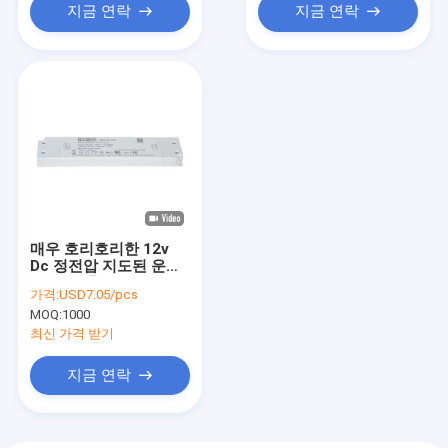
지금 연락
지금 연락
매우 호리호리한 12v
Dc 정전압 지도된 운전
사 48W 출력 전력 DOE
가격:
USD7.05/pcs
VI
MOQ:
1000
최신 가격 받기
지금 연락