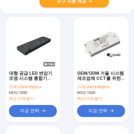
요구 사항 제공
대형 공급 LED 변압기
OEM/ODM 거울 시스템
조명 시스템 통합기
제조업체 CCT를 위한
IP20 LETARON LED 드
DC IR 센서 제어 및 옷장
가격:
USD6.55/pcs
가격:
USD3.69/pcs
라이버 36W 12V 캐비
조명을 위한 밝기 저감
MOQ:
1000
MOQ:
1000
닛 아래 LED 드라이버
스트립 라이트 및 일정
최신 가격 받기
최신 가격 받기
한 전압 제품
지금 연락
지금 연락