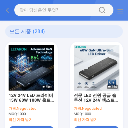
모든 제품
(284)
12V 24V LED 드라이버
전문 LED 전원 공급 솔
15W 60W 100W 울트
루션 12V 24V 엑스트라
라 슬림 LED 전원 공급
슬림 LED 드라이버 캐비
가격:
Negotiated
가격:
Negotiated
장치 부엌 캐비닛 가구
닛 조명 시스템 프로젝
MOQ:
1000
MOQ:
1000
조명 RoHS에 대 한
트 등급 변압기 OEM
12.5mm 두께 변압기
최신 가격 받기
최신 가격 받기