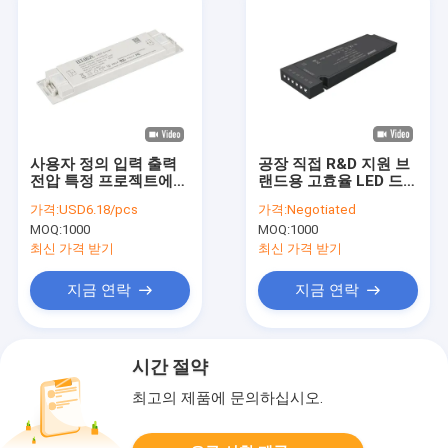
사용자 정의 입력 출력
공장 직접 R&D 지원 브
전압 특정 프로젝트에
랜드용 고효율 LED 드라
대한 LED 전원 공급 미
이버 OEM LED 드라이
가격:
USD6.18/pcs
가격:
Negotiated
러 램프 US 레타론 LED
버 15W 전원 공급 장치
MOQ:
1000
MOQ:
1000
드라이버, 단일 출력
캐비닛 스트립 조명용
12V LED 드라이버
12V 변압기 220-240V
최신 가격 받기
최신 가격 받기
AC ~ 12DC 정전압 제
품
지금 연락
지금 연락
시간 절약
최고의 제품에 문의하십시오.