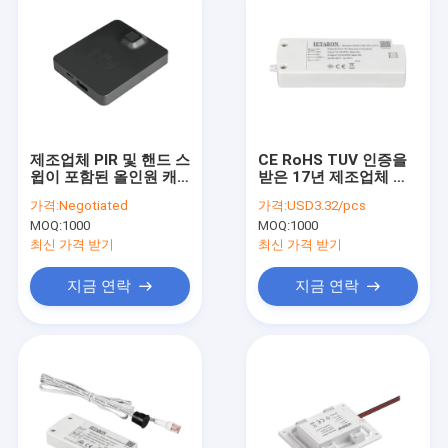
제조업체 PIR 및 핸드 스
CE RoHS TUV 인증을
윕이 포함된 올인원 캐
받은 17년 제조업체 직
비닛 조명 컨트롤러 듀
접 스마트 센서 스위치
가격:
Negotiated
가격:
USD3.32/pcs
얼 모드 Letaron 무선
CE가 포함된 DC 전자
MOQ:
1000
MOQ:
1000
핸드 웨이브 센서/터치
IR 센서 스위치 CCT 제
센서/도어 센서/캐비닛
어 센서 스위치
최신 가격 받기
최신 가격 받기
LED 조명용 PIR 센서 스
위치
지금 연락
지금 연락
홈
제품
비디오