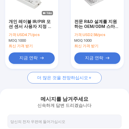
회사 소개
공장 견학
개인 레이블 IR/PIR 모
전문 R&D 설계를 지원
션 센서 사용자 지정 로
하는 OEM/ODM 스마트
품질 관리
고 및 패키지 AC IR 핸드
센서 솔루션 IR 센서
가격:
USD4.71/pcs
가격:
USD2.58/pcs
웨브 센서 스위치 120V-
LED 조광기 CCT 및
MOQ:
1000
MOQ:
1000
240V 높은 입력 전압
Defog 기능이 있는
문의하기
DC12/24V IP44 핸드
최신 가격 받기
최신 가격 받기
웨이브 미러 스위치
뉴스
지금 연락
지금 연락
사건
더 많은 것을 전망하십시오
인용 을 요청 하십시오
메시지를 남겨주세요
신속하게 답변 드리겠습니다
레타론 LED 드라이버
정전압 LED 드라이버