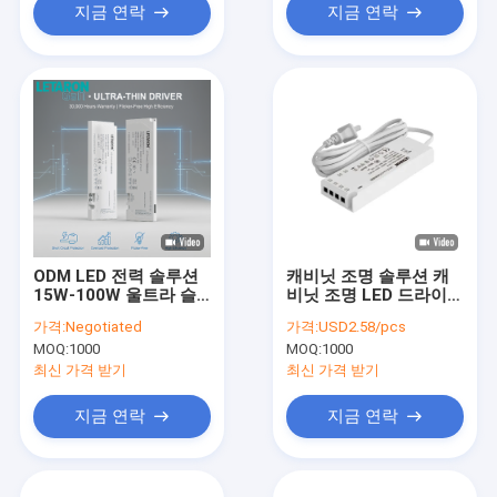
지금 연락
지금 연락
ODM LED 전력 솔루션
캐비닛 조명 솔루션 캐
15W-100W 울트라 슬
비닛 조명 LED 드라이버
림 12.5mm LED 드라이
6W IP20 전원 공급 12V
가격:
Negotiated
가격:
USD2.58/pcs
버 12V 24V 브랜드 제
트랜스포머 220V-240V
MOQ:
1000
MOQ:
1000
조업체 통합 조명 시스
AC에서 DC
템 전력
최신 가격 받기
최신 가격 받기
지금 연락
지금 연락