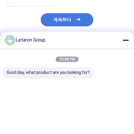
계속하다
Letaron Group
추천된 제품
10:48 PM
Good day, what product are you looking for?
거울 시스템 제조업체
단일 IR 도어 스위치
USB 수용 UL 
문 PIR 운동 센서 스위
60W 120W 5000mA
께 의약품 캐비닛
치 거울 캐비닛 조명을
CE 인증
한 미국 표준 전
위한 두 센서
최고의 가격
최고의 가격
최고의 