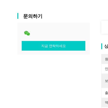
문의하기
지금 연락하세요
상
원
보
출
역