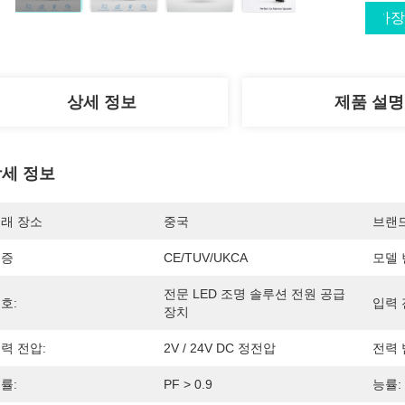
가장
상세 정보
제품 설명
세 정보
래 장소
중국
브랜
인증
CE/TUV/UKCA
모델 
전문 LED 조명 솔루션 전원 공급 
호:
입력 
장치
력 전압:
2V / 24V DC 정전압
전력 
률:
PF > 0.9
능률: