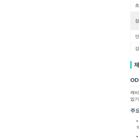
초
장
안
강
제
OD
캐비
압기
주요