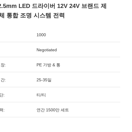
2.5mm LED 드라이버 12V 24V 브랜드 제
체 통합 조명 시스템 전력
1000
Negotiated
장:
PE 가방 & 통
간:
25-35일
단:
티/티
력:
연간 1500만 세트