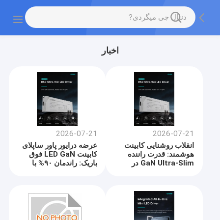
اخبار
2026-07-21
2026-07-21
انقلاب روشنایی کابینت
عرضه درایور پاور ساپلای
هوشمند: قدرت راننده
کابینت LED GaN فوق
GaN Ultra-Slim در
باریک: راندمان ۹۰% با
سیستم های روشنایی
گواهینامه‌های ایمنی
مبلمان نسل بعدی
جهانی