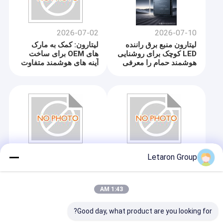
2026-07-02
2026-07-10
لیتارون منبع برق راننده
لیتارون: کمک به مارک
LED کوچک برای روشنایی
های OEM برای ساخت
هوشمند حمام را معرفی
آینه های هوشمند متفاوت
کرد
با صفر تحقیق و توسعه
2026-07-02
2026-07-02
Letaron Group
انقلاب حمام هوشمند:
Letaron ماژول کنترل
چگونه فناوری کنترل
آینه حمام چند منظوره را
ماژولار صنعت روشنایی
راه اندازی کرد: ارتقاء
1:43 AM
آینه را تغییر می دهد
هوشمند 8 در 1 برای
حمام های مدرن
Good day, what product are you looking for?