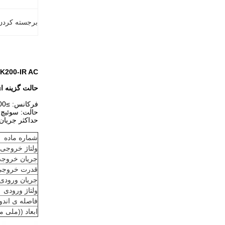
برجسته کردن
AEK200-IR AC سوئیچ سنسور حرکت مادون قرمز الکترونیکی با ولتاژ ورود
حالت گزینه ای: FF
فرکانس: ≥100 هزار بار ((حمله های مقاومت)
حالت: سوئیچ 
حداکثر جریان ا
شماره ماده
ولتاژ خروجی
جریان خروج
قدرت خروجی
جریان ورودی
ولتاژ ورودی
فاصله ی اند
ابعاد ((ملی م