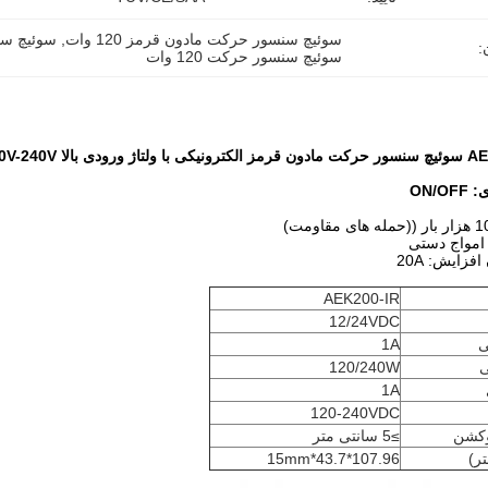
سوئیچ سنسور حرکت مادون قرمز 120 وات
, 
سوئیچ سنس
:
سوئیچ سنسور حرکت 120 وات
ی بالا 120V-240V
ON/O
امواج دستی
فزایش: 20A
AEK200-IR
12/24VDC
ی
1A
120/240W
1A
120-240VDC
وکشن
≥5 سانتی متر
تر)
107.96*43.7*15mm