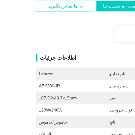
مت رو بدست بیار
با ما تماس بگیرید
اطلاعات جزئیات
نام تجاری
Letaron
شماره مدل
AEK200-IR
بعد:
107.96x43.7x15mm
توان خروجی:
120W/240W
تابع:
خاموش/خاموش
جنس سنسور:
پلاستیک