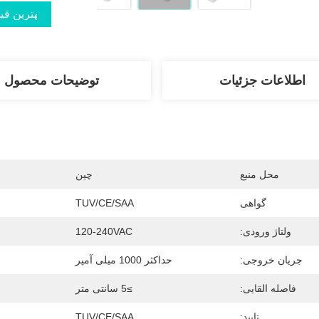
بهترین قی
اطلاعات جزئیات
توضیحات محصول
محل منبع
چین
گواهی
TUV/CE/SAA
ولتاژ ورودی:
120-240VAC
جریان خروجی:
حداکثر 1000 میلی آمپر
فاصله القایی:
≥5 سانتی متر
تایید:
TUV/CE/SAA