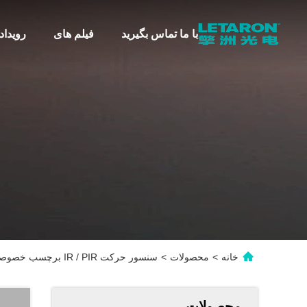
با ما تماس بگیرید
فیلم های
رویداد
خانه
>
محصولات
>
سنسور حرکت IR / PIR برچسب خصوصی با لوگو سفارشی و بسته بندی سوئیچ سنسور امواج دستی AC IR با ولتاژ ورودی بالا 120V-240V
محصولات