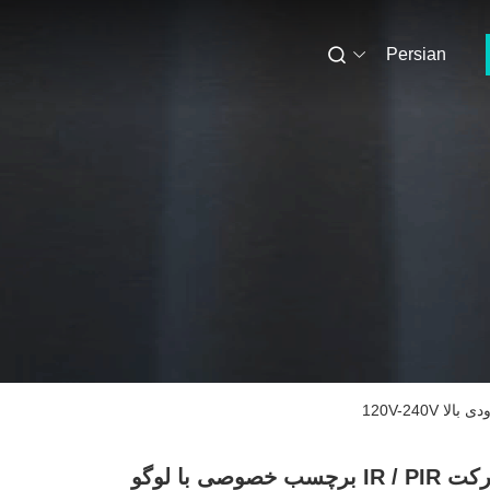
Persian
سنسور حرکت IR / PIR برچسب خصوصی با لوگو