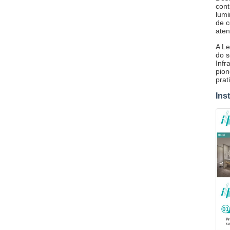
cont
lumi
de c
aten
A Le
do s
Infr
pion
prat
Ins