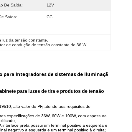
o De Saída:
12V
De Saída:
CC
 luz da tensão constante
, 
tor de condução de tensão constante de 36 W
o para integradores de sistemas de iluminaçã
inete para luzes de tira e produtos de tensão
9510, alto valor de PF, atende aos requisitos de
vel nas especificações de 36W, 60W e 100W, com espessura
lificado;
 interface preta possui um terminal positivo à esquerda e
nal negativo à esquerda e um terminal positivo à direita;