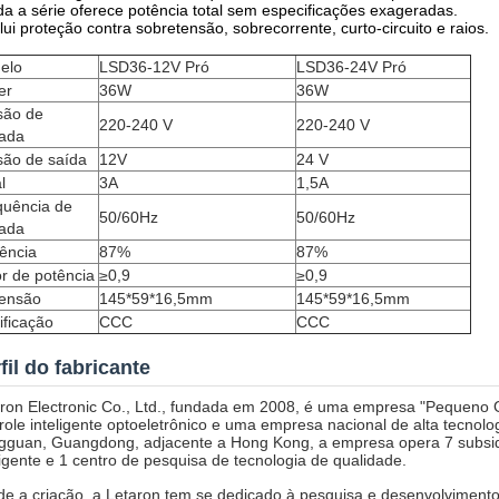
da a série oferece potência total sem especificações exageradas.
clui proteção contra sobretensão, sobrecorrente, curto-circuito e raios.
elo
LSD36-12V Pró
LSD36-24V Pró
er
36W
36W
são de
220-240 V
220-240 V
rada
são de saída
12V
24 V
l
3A
1,5A
quência de
50/60Hz
50/60Hz
rada
iência
87%
87%
r de potência
≥0,9
≥0,9
ensão
145*59*16,5mm
145*59*16,5mm
ificação
CCC
CCC
fil do fabricante
ron Electronic Co., Ltd., fundada em 2008, é uma empresa "Pequeno G
role inteligente optoeletrônico e uma empresa nacional de alta tecnol
guan, Guangdong, adjacente a Hong Kong, a empresa opera 7 subsidi
ligente e 1 centro de pesquisa de tecnologia de qualidade.
e a criação, a Letaron tem se dedicado à pesquisa e desenvolviment