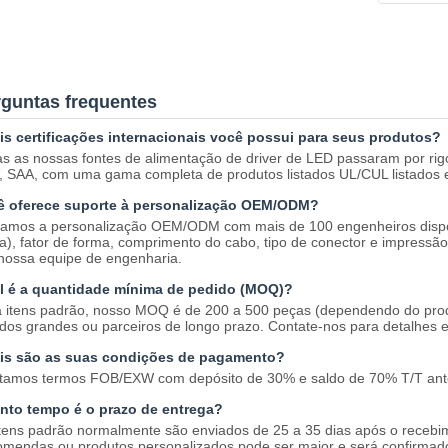
guntas frequentes
is certificações internacionais você possui para seus produtos?
s as nossas fontes de alimentação de driver de LED passaram por rigor
 SAA, com uma gama completa de produtos listados UL/CUL listados e
ê oferece suporte à personalização OEM/ODM?
amos a personalização OEM/ODM com mais de 100 engenheiros disponí
a), fator de forma, comprimento do cabo, tipo de conector e impressão
nossa equipe de engenharia.
l é a quantidade mínima de pedido (MOQ)?
 itens padrão, nosso MOQ é de 200 a 500 peças (dependendo do pro
dos grandes ou parceiros de longo prazo. Contate-nos para detalhes e
is são as suas condições de pagamento?
tamos termos FOB/EXW com depósito de 30% e saldo de 70% T/T ante
nto tempo é o prazo de entrega?
tens padrão normalmente são enviados de 25 a 35 dias após o receb
mendas ou produtos personalizados pode ser maior e será confirmad