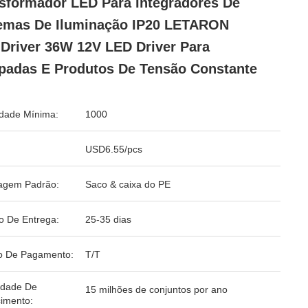
sformador LED Para Integradores De
emas De Iluminação IP20 LETARON
Driver 36W 12V LED Driver Para
adas E Produtos De Tensão Constante
dade Mínima:
1000
USD6.55/pcs
agem Padrão:
Saco & caixa do PE
o De Entrega:
25-35 dias
o De Pagamento:
T/T
idade De
15 milhões de conjuntos por ano
imento: