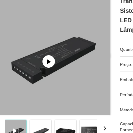
Tran
Sist
LED 
Lâmp
Quanti
Preço:
Embal
Períod
Métod
Capac
Fornec