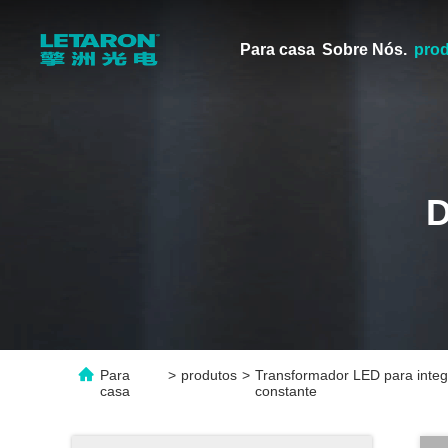
Para casa
Sobre Nós.
pro
Para
>
produtos
>
Transformador LED para inte
casa
constante