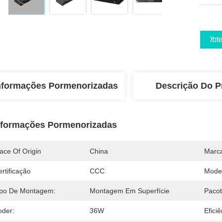
Obte
nformações Pormenorizadas
Descrição Do P
nformações Pormenorizadas
ace Of Origin
China
Marc
rtificação
CCC
Mode
ipo De Montagem:
Montagem Em Superfície
Pacot
oder:
36W
Efici