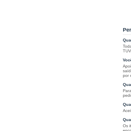
Per
Qua
Toda
TUV,
Voc
Apoi
saíd
por 
Qua
Para
pedi
Qua
Acei
Qua
Os i
enco