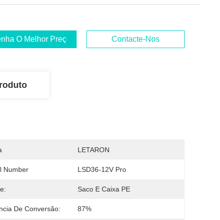
nha O Melhor Preço
Contacte-Nos
roduto
a
LETARON
l Number
LSD36-12V Pro
e:
Saco E Caixa PE
ência De Conversão:
87%