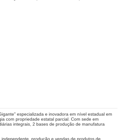
igante" especializada e inovadora em nível estadual em
ogia com propriedade estatal parcial. Com sede em
árias integrais, 2 bases de produção de manufatura
o independente, produção e vendas de produtos de