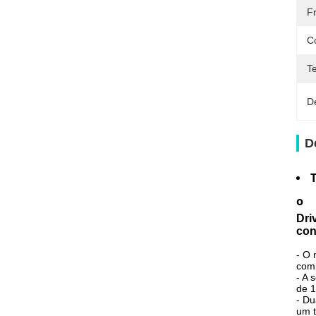
F
C
T
D
D
o
Dri
con
- O 
comp
- A 
de 1
- Du
um t