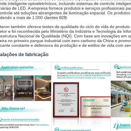
role inteligente optoeletrônicos, incluindo sistemas de controle intelige
nárias de LED. A empresa fornece produtos e serviços profissionais p
ontrole até soluções abrangentes de iluminação espacial. Os produto
dendo a mais de 1.000 clientes B2B.
taron também oferece testes de qualidade do ciclo de vida do produto e
etor e foi reconhecida pelo Ministério da Indústria e Tecnologia da 
aestrutura Nacional de Qualidade (NQI). Com base em inovações em opt
eira no primeiro parque industrial com zero carbono da China e pro
icante constante e defensora da produção e de estilos de vida com ze
talações de fabricação