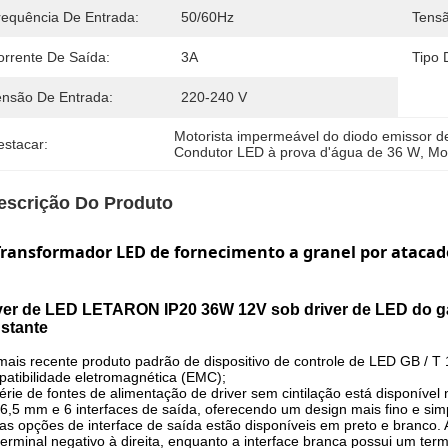
requência De Entrada:
50/60Hz
Tensã
orrente De Saída:
3A
Tipo 
ensão De Entrada:
220-240 V
Motorista impermeável do diodo emissor de
estacar:
Condutor LED à prova d'água de 36 W
, 
Mo
escrição Do Produto
Transformador LED de fornecimento a granel por atacad
ver de LED LETARON IP20 36W 12V sob driver de LED do gab
stante
mais recente produto padrão de dispositivo de controle de LED GB / T 1
atibilidade eletromagnética (EMC);
série de fontes de alimentação de driver sem cintilação está disponí
6,5 mm e 6 interfaces de saída, oferecendo um design mais fino e simp
as opções de interface de saída estão disponíveis em preto e branco. A
erminal negativo à direita, enquanto a interface branca possui um termi