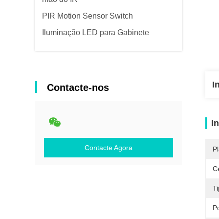
PIR Motion Sensor Switch
Iluminação LED para Gabinete
I
Contacte-nos
I
Contacte Agora
Pl
Ce
T
P