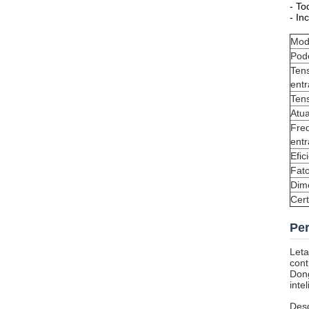
- To
- In
Mod
Pod
Ten
ent
Ten
Atua
Fre
ent
Efic
Fato
Dim
Cert
Per
Leta
cont
Dong
inte
Desd