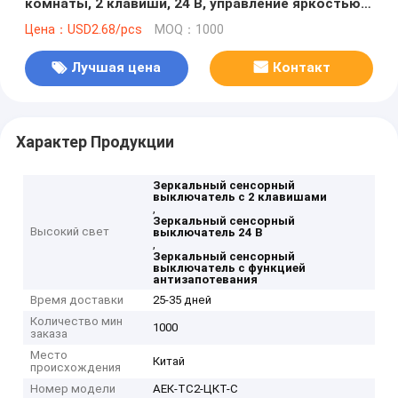
комнаты, 2 клавиши, 24 В, управление яркостью,
регулировка цветовой температуры, функция
Цена：USD2.68/pcs
MOQ：1000
антизапотевания
Лучшая цена
Контакт
Характер Продукции
Зеркальный сенсорный
выключатель с 2 клавишами
,
Зеркальный сенсорный
Высокий свет
выключатель 24 В
,
Зеркальный сенсорный
выключатель с функцией
антизапотевания
Время доставки
25-35 дней
Количество мин
1000
заказа
Место
Китай
происхождения
Номер модели
АЕК-ТС2-ЦКТ-С