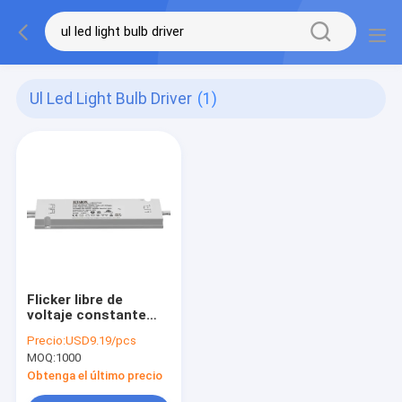
Ul Led Light Bulb Driver
(1)
Flicker libre de
voltaje constante
LED Light Driver LED
Precio:
USD9.19/pcs
fuente de
MOQ:
1000
alimentación 60w
para iluminación de
Obtenga el último precio
baño