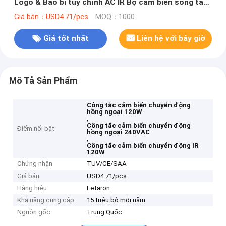
Logo & Bao bì tùy chỉnh AC IR Bộ cảm biến sóng tay
với điện áp đầu vào cao 120V-240V
Giá bán：USD4.71/pcs
MOQ：1000
Giá tốt nhất
Liên hệ với bây giờ
Mô Tả Sản Phẩm
Công tắc cảm biến chuyển động
hồng ngoại 120W
,
Công tắc cảm biến chuyển động
Điểm nổi bật
hồng ngoại 240VAC
,
Công tắc cảm biến chuyển động IR
120W
Chứng nhận
TUV/CE/SAA
Giá bán
USD4.71/pcs
Hàng hiệu
Letaron
Khả năng cung cấp
15 triệu bộ mỗi năm
Nguồn gốc
Trung Quốc