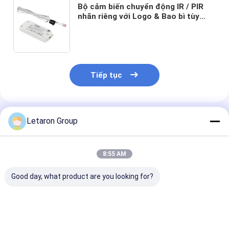
Bộ cảm biến chuyển động IR / PIR
nhãn riêng với Logo & Bao bì tùy
chỉnh AC IR Bộ cảm biến sóng tay
với điện áp đầu vào cao 120V-240V
Tiếp tục
Sản Phẩm Khuyến Cáo
Letaron Group
8:55 AM
Good day, what product are you looking for?
Giải pháp cảm biến
Cảm biến tiệm cận
Phương tiện c
thông minh
chống nước IP44 để
đổi cảm biến 