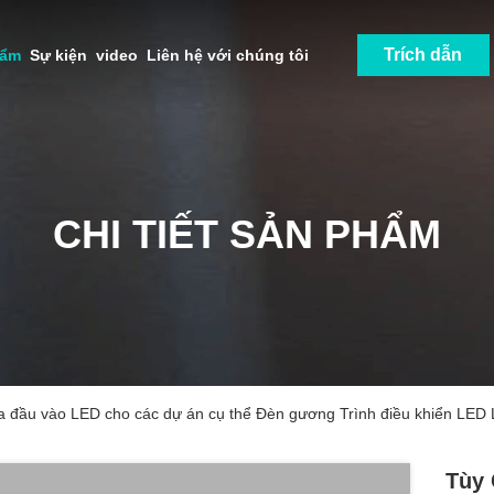
Trích dẫn
hẩm
Sự kiện
video
Liên hệ với chúng tôi
CHI TIẾT SẢN PHẨM
a đầu vào LED cho các dự án cụ thể Đèn gương Trình điều khiển LED 
Tùy 