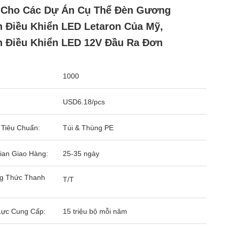
 Cho Các Dự Án Cụ Thể Đèn Gương
h Điều Khiển LED Letaron Của Mỹ,
h Điều Khiển LED 12V Đầu Ra Đơn
1000
USD6.18/pcs
 Tiêu Chuẩn:
Túi & Thùng PE
ian Giao Hàng:
25-35 ngày
g Thức Thanh
T/T
Lực Cung Cấp:
15 triệu bộ mỗi năm