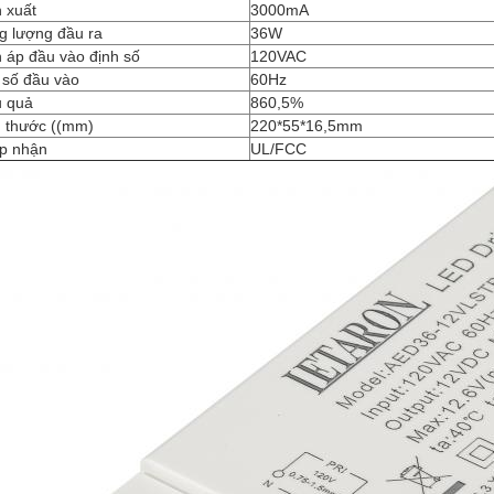
 xuất
3000mA
g lượng đầu ra
36W
 áp đầu vào định số
120VAC
 số đầu vào
60Hz
u quả
860,5%
h thước ((mm)
220*55*16,5mm
p nhận
UL/FCC