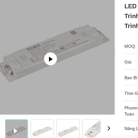
LED
Trìn
Trìn
MOQ:
Giá:
Bao Bì
Thời G
Phươn
Toán:
Năng 