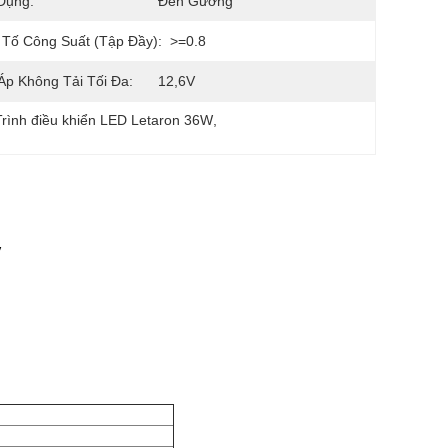
Dụng:
Đèn Gương
Tố Công Suất (tập Đầy):
>=0.8
Áp Không Tải Tối Đa:
12,6V
Trình điều khiển LED Letaron 36W
, 
V