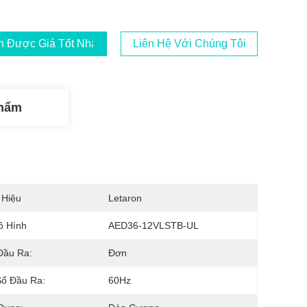
 Được Giá Tốt Nhất
Liên Hệ Với Chúng Tôi
Phẩm
 Hiệu
Letaron
ô Hình
AED36-12VLSTB-UL
Đầu Ra:
Đơn
Số Đầu Ra:
60Hz