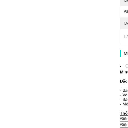
D
Đ
D
L
M
C
Mir
Đặc
- Bả
- Vò
- Bả
- Mô
Thô
Điể
Điện