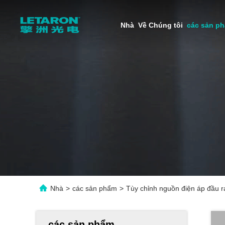
Nhà
Về Chúng tôi
các sản p
Nhà
>
các sản phẩm
>
Tùy chỉnh nguồn điện áp đầu r
các sản phẩm