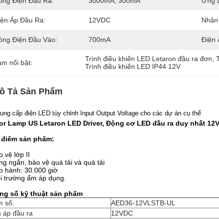
òng Điện Đầu Ra:
3000mA, 300mA
Ứng 
iện Áp Đầu Ra:
12VDC
Nhân 
òng Điện Đầu Vào:
700mA
Điện 
Trình điều khiển LED Letaron đầu ra đơn
, 
àm nổi bật:
Trình điều khiển LED IP44 12V
ô Tả Sản Phẩm
ung cấp điện LED tùy chỉnh Input Output Voltage cho các dự án cụ thể
ror Lamp US Letaron LED Driver, Động cơ LED đầu ra duy nhất 12
 điểm sản phẩm:
o vệ lớp II
ng ngắn, bảo vệ quá tải và quá tải
o hành: 30.000 giờ
i trường ẩm áp dụng.
ng số kỹ thuật sản phẩm
m số.
AED36-12VLSTB-UL
 áp đầu ra
12VDC