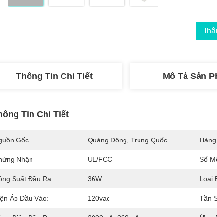
Nhận
Thông Tin Chi Tiết
Mô Tả Sản 
hông Tin Chi Tiết
guồn Gốc
Quảng Đông, Trung Quốc
Hàng
hứng Nhận
UL/FCC
Số M
ông Suất Đầu Ra:
36W
Loại 
iện Áp Đầu Vào:
120vac
Tần 