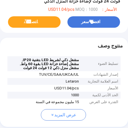
فولت 24 فولت لإضاءة خزانة المنزل الذكي
الأسعار：USD11.04/pcs
MOQ：1000
افضل سعر
ﺎﺘﺼﻟ ﺍﻶﻧ
منتوج وصف
,
مشغل ذكي لشريط LED بتقنية IP20
تسليط الضوء
,
مشغل إضاءة خزانة LED بقوة 60 واط
مشغل منزل ذكي 12 فولت 24 فولت
إصدار الشهادات
TUV/CE/SAA/UKCA/UL
اسم العلامة التجارية
Letaron
الأسعار
USD11.04/pcs
الحد الأدنى لكمية
1000
القدرة على العرض
15 مليون مجموعة في السنة
عرض المزيد