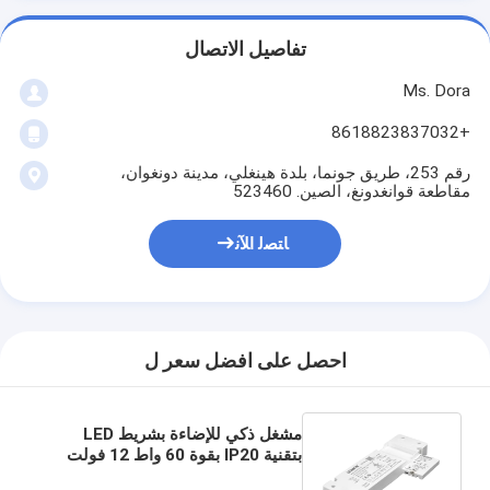
تفاصيل الاتصال
Ms. Dora
+8618823837032
رقم 253، طريق جونما، بلدة هينغلي، مدينة دونغوان،
مقاطعة قوانغدونغ، الصين. 523460
ﺎﺘﺼﻟ ﺍﻶﻧ
احصل على افضل سعر ل
مشغل ذكي للإضاءة بشريط LED
بتقنية IP20 بقوة 60 واط 12 فولت
24 فولت لإضاءة خزانة المنزل الذكي