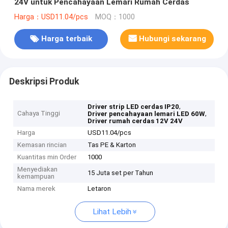
24V untuk Pencahayaan Lemari Rumah Cerdas
Harga：USD11.04/pcs
MOQ：1000
Harga terbaik
Hubungi sekarang
Deskripsi Produk
,
Driver strip LED cerdas IP20
Cahaya Tinggi
,
Driver pencahayaan lemari LED 60W
Driver rumah cerdas 12V 24V
Harga
USD11.04/pcs
Kemasan rincian
Tas PE & Karton
Kuantitas min Order
1000
Menyediakan
15 Juta set per Tahun
kemampuan
Nama merek
Letaron
Lihat Lebih