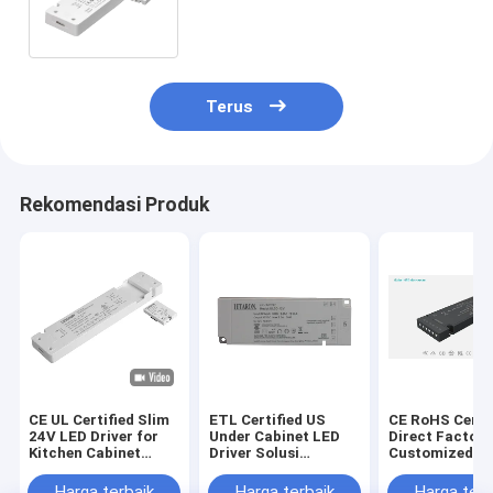
Pencahayaan Lemari Rumah
Cerdas
Terus
Rekomendasi Produk
CE UL Certified Slim
ETL Certified US
CE RoHS Certif
24V LED Driver for
Under Cabinet LED
Direct Factory
Kitchen Cabinet
Driver Solusi
Customized Ul
Lighting
pencahayaan lemari
Slim 12V 24V
80W/90W/150W/200W
langsung pabrik 30W
Cabinet LED Dr
Harga terbaik
Harga terbaik
Harga terb