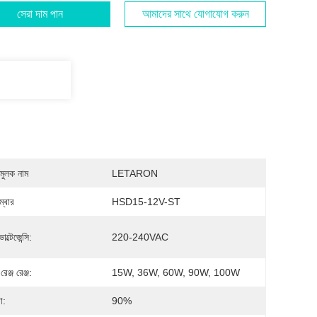
সেরা দাম পান
আমাদের সাথে যোগাযোগ করুন
মুলক নাম
LETARON
্বার
HSD15-12V-ST
ল্টেজেন্সি:
220-240VAC
রেঞ্জ রেঞ্জ:
15W, 36W, 60W, 90W, 100W
া:
90%