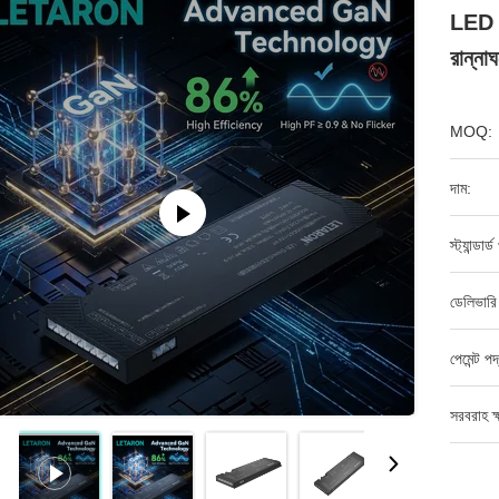
LED পা
রান্ন
MOQ:
দাম:
স্ট্যান্ডার
ডেলিভারি
পেমেন্ট পদ
সরবরাহ ক্