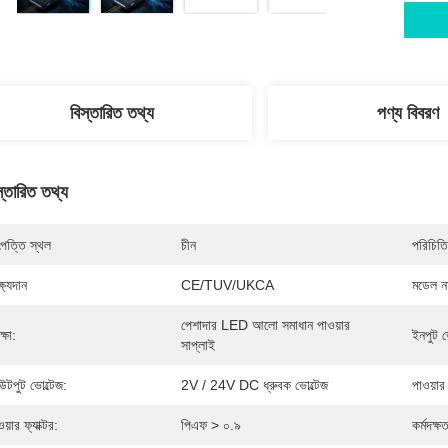
বিস্তারিত তথ্য
পণ্য বিবরণ
স্তারিত তথ্য
পত্তি স্থল
চীন
পরিচিতি
্ষ্যদান
CE/TUV/UKCA
মডেল নম
পেশাদার LED আলো সমাধান পাওয়ার 
ক্ষা:
ইনপুট ভো
সাপ্লাই
টপুট ভোল্টেজ:
2V / 24V DC ধ্রুবক ভোল্টেজ
পাওয়ার 
য়ার ফ্যাক্টর:
পিএফ > ০.৯
কর্মদক্ষত