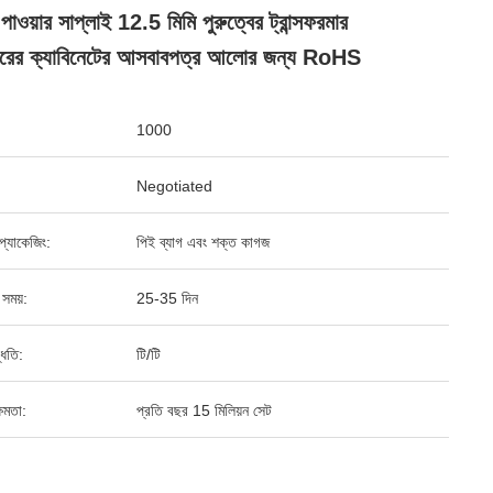
ওয়ার সাপ্লাই 12.5 মিমি পুরুত্বের ট্রান্সফরমার
াঘরের ক্যাবিনেটের আসবাবপত্র আলোর জন্য RoHS
1000
Negotiated
্ড প্যাকেজিং:
পিই ব্যাগ এবং শক্ত কাগজ
 সময়:
25-35 দিন
্ধতি:
টি/টি
ষমতা:
প্রতি বছর 15 মিলিয়ন সেট