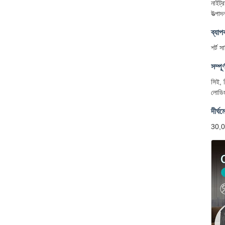
নাইট্
উত্পা
ব্যাপ
শর্ট স
সম্পূ
সিই, 
লোডিং
দীর্ঘম
30,00