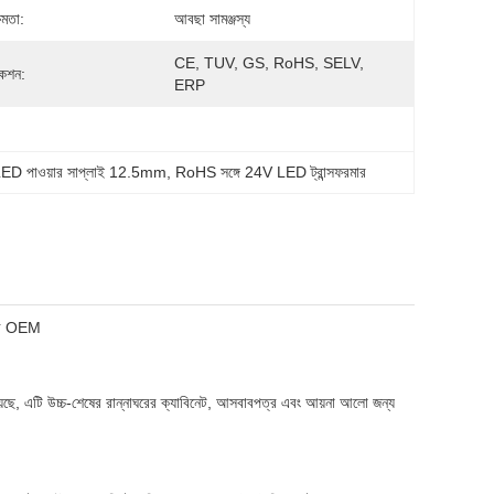
ষমতা:
আবছা সামঞ্জস্য
CE, TUV, GS, RoHS, SELV, 
িকেশন:
ERP
া LED পাওয়ার সাপ্লাই 12.5mm
, 
RoHS সঙ্গে 24V LED ট্রান্সফরমার
রমার OEM
়েছে, এটি উচ্চ-শেষের রান্নাঘরের ক্যাবিনেট, আসবাবপত্র এবং আয়না আলো জন্য