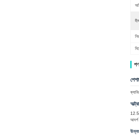
অত
দীর্
নি
বি
পণ
পেশা
ক্যাব
আল্ট্
12.5 
আদর্
উন্নত