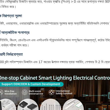
রাইড সেমিকন্ডাক্টর ডিজাইন ব্যবহার করে, পাওয়ার ফ্যাক্টর (পিএফ) > 0 এর সাথে রূপান্তর দক্ষতা 90% 
দন নিশ্চিত করে।
ক নিরাপত্তা সুরক্ষা
ার্কিট, ওভারলোড, ওভারভোল্টেজ এবং ওভারটেম্পারেচার সুরক্ষার জন্য অন্তর্নির্মিত মডিউলগুলি পেশাদার ইঞ
র্ণ আন্তর্জাতিক শংসাপত্র
টিইউভি, জিএস, রোএইচএস এবং এসইএলভি স্ট্যান্ডার্ডগুলির সাথে সম্পূর্ণরূপে সামঞ্জস্যপূর্ণ, কঠোর 
 বার্ধক্য পরীক্ষা পাস করে।
েয়াদী নির্ভরযোগ্যতা
0 ঘন্টা লাইফস্প্যান ডিজাইন এবং 17 বছরের উত্পাদন দক্ষতার দ্বারা সমর্থিত, পেশাদার বি 2 বি ক