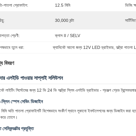
ি-পাতলা প্রোফাইল:
12.5 মিমি
ডিমিং ক্
ঘায়ু:
30,000 ঘন্টা
সার্টিফ
রাপত্তা শ্রেণী:
ক্লাস II / SELV
শেষভাবে তুলে ধরা:
ক্যাবিনেট আলো জন্য 12V LED ড্রাইভার
, 
অল্ট্রা পাতল
্য বিবরণ
দার এলইডি পাওয়ার সাপ্লাই সলিউশন
িনেট লাইটিং সিস্টেমের জন্য 12 ভি 24 ভি আল্ট্রা স্লিম এলইডি ড্রাইভার - প্রকল্প গ্রেড ট্রান্সফ
রা-স্লিন স্পেস সেভিং ডিজাইন
মিমি অতি পাতলা প্রোফাইলটি বিশেষভাবে সংকীর্ণ স্থানে লুকানো ইনস্টলেশনের জন্য ডিজাইন করা হয
শ করে তোলে।
 সেমিকন্ডাক্টর প্রযুক্তি