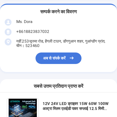
सम्पर्क करने का विवरण
Ms. Dora
+8618823837032
नहीं.253जूनमा रोड, हेंगली टाउन, डोंगगुआन शहर, गुआंग्डोंग प्रांत,
चीन। 523460
अब से संपर्क करें
सबसे उत्तम प्रतिदान प्राप्त करें
12V 24V LED ड्राइवर 15W 60W 100W
अल्ट्रा स्लिम एलईडी पावर सप्लाई 12.5 मिमी
मोटाई वाला ट्रांसफार्मर किचन कैबिनेट फर्नीचर