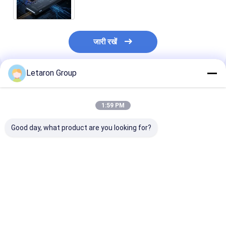
लाइटिंग RoHS के लिए
जारी रखें
Letaron Group
अनुशंसित उत्पाद
1:59 PM
Good day, what product are you looking for?
Wholesale US
यूएस 120V मिनी एलईडी
Bathroom Ligh
Integrated Mini LED
डिफॉग मिरर ड्राइवर निर्माता
LED Power Sup
Mirror Defog Driver
ब्लूटूथ डिमिंग सीसीटी ट्यूनेबल
IP44 Waterpro
12/24V DC Overload
24W-100W RoHS UL
Bluetooth Dim
Short Circuit
कैबिनेट मिरर फैक्ट्री के लिए
CCT Adjust T
सबसे अच्छी कीमत
सबसे अच्छी कीमत
सबसे अच्छी 
Protection Touch
प्रमाणित थोक आपूर्ति
Button LED