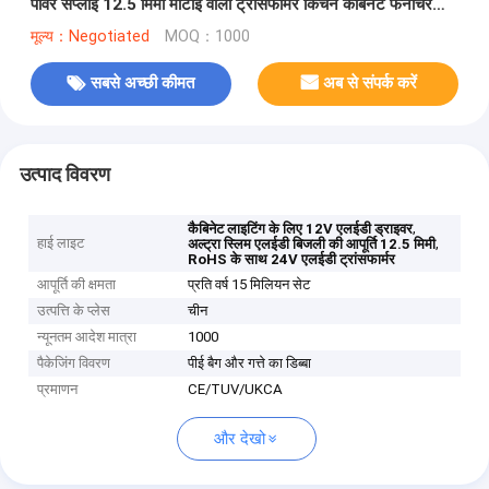
पावर सप्लाई 12.5 मिमी मोटाई वाला ट्रांसफार्मर किचन कैबिनेट फर्नीचर
लाइटिंग RoHS के लिए
मूल्य：Negotiated
MOQ：1000
सबसे अच्छी कीमत
अब से संपर्क करें
उत्पाद विवरण
,
कैबिनेट लाइटिंग के लिए 12V एलईडी ड्राइवर
हाई लाइट
,
अल्ट्रा स्लिम एलईडी बिजली की आपूर्ति 12.5 मिमी
RoHS के साथ 24V एलईडी ट्रांसफार्मर
आपूर्ति की क्षमता
प्रति वर्ष 15 मिलियन सेट
उत्पत्ति के प्लेस
चीन
न्यूनतम आदेश मात्रा
1000
पैकेजिंग विवरण
पीई बैग और गत्ते का डिब्बा
प्रमाणन
CE/TUV/UKCA
और देखो