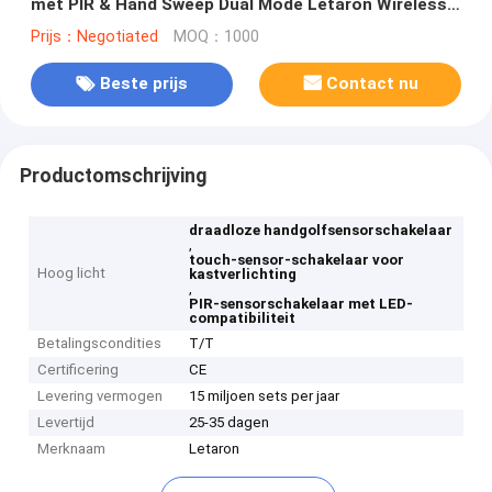
met PIR & Hand Sweep Dual Mode Letaron Wireless
Hand Wave Sensor/Touch Sensor/Door Sensor/PIR
Prijs：Negotiated
MOQ：1000
Sensor Switch voor kast LED-verlichting
Beste prijs
Contact nu
Productomschrijving
draadloze handgolfsensorschakelaar
,
touch-sensor-schakelaar voor
Hoog licht
kastverlichting
,
PIR-sensorschakelaar met LED-
compatibiliteit
Betalingscondities
T/T
Certificering
CE
Levering vermogen
15 miljoen sets per jaar
Levertijd
25-35 dagen
Merknaam
Letaron