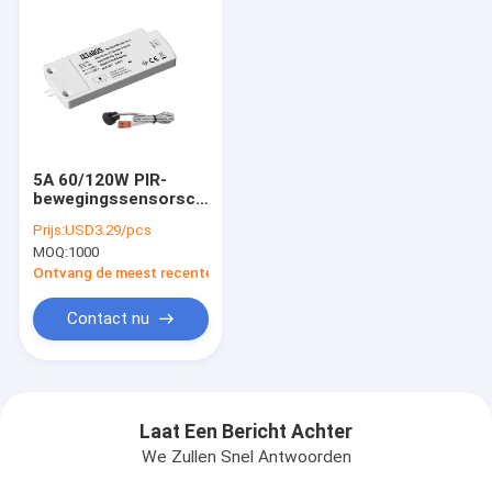
5A 60/120W PIR-
bewegingssensorschakelaar,
IR-dimmerschakelaar
Prijs:
USD3.29/pcs
met CE-goedkeuring
MOQ:
1000
Ontvang de meest recente Prijs
Contact nu
Laat Een Bericht Achter
We Zullen Snel Antwoorden