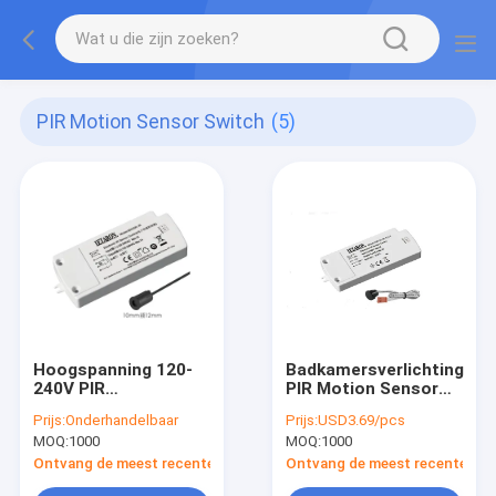
PIR Motion Sensor Switch
(5)
Hoogspanning 120-
Badkamersverlichting
240V PIR
PIR Motion Sensor
Bewegingsmelder
Switch, GDT-de
Prijs:
Onderhandelbaar
Prijs:
USD3.69/pcs
Schakelaar voor
Sensorcontrolemechani
MOQ:
1000
MOQ:
1000
Smart Home
van Aanpassingsirl
Kastverlichting
Ontvang de meest recente Prijs
Ontvang de meest recente Prij