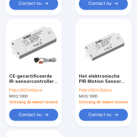
Contact nu
Contact nu
CE-gecertificeerde
Het elektronische
IR-sensorcontroller
PIR Motion Sensor
met CCT-dimmer
Switch For-Spiegel
Prijs:
USD3.69/pcs
Prijs:
USD3.32/pcs
voor
Lichte TUV
MOQ:
1000
MOQ:
1000
badkamerverlichting
Certificaat van Ce
Ontvang de meest recente Prijs
Ontvang de meest recente Prij
Contact nu
Contact nu