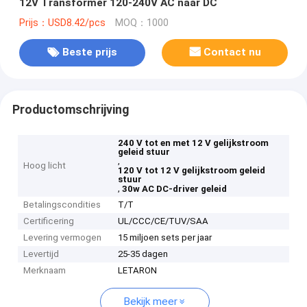
12V Transformer 120-240V AC naar DC
Prijs：USD8.42/pcs
MOQ：1000
Beste prijs
Contact nu
Productomschrijving
240 V tot en met 12 V gelijkstroom
geleid stuur
,
Hoog licht
120 V tot 12 V gelijkstroom geleid
stuur
,
30w AC DC-driver geleid
Betalingscondities
T/T
Certificering
UL/CCC/CE/TUV/SAA
Levering vermogen
15 miljoen sets per jaar
Levertijd
25-35 dagen
Merknaam
LETARON
Bekijk meer