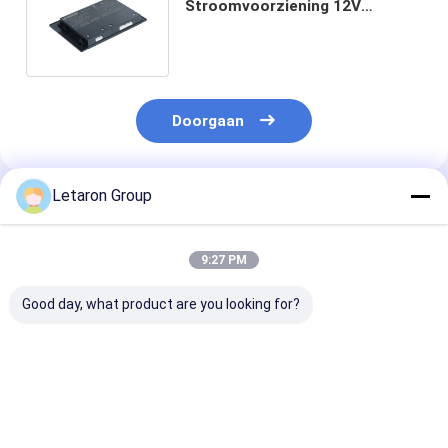
Stroomvoorziening 12V
Transformer 120-240V AC naar
DC
Doorgaan
Letaron Group
Geadviseerde Producten
9:27 PM
Good day, what product are you looking for?
Aangepaste LED-
OEM/ODM-service
OEM/ODM-serv
oplossing
18+ jaar fabrikant
spiegelverlich
Waterdichte Led
waterdicht IP44
IP44 LED-driv