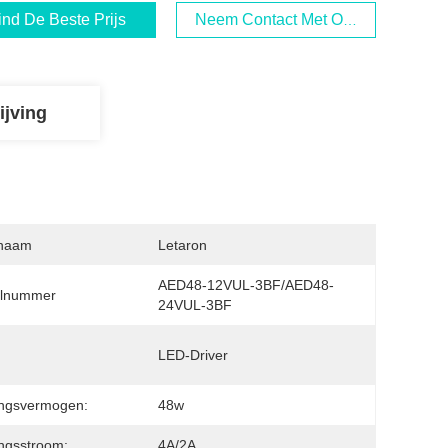
ind De Beste Prijs
Neem Contact Met Ons Op
ijving
naam
Letaron
AED48-12VUL-3BF/AED48-
lnummer
24VUL-3BF
LED-Driver
angsvermogen:
48w
ngsstroom:
4A/2A