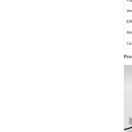
Ve
Eff
Af
Cer
Pro