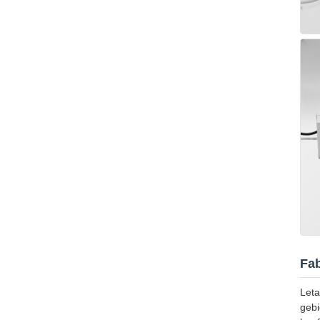
Fab
Leta
gebi