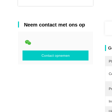
Neem contact met ons op
G
Contact opnemen
P
Ce
P
In
U