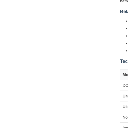
betr
Bel
Tec
Mo
DC
Ui
Ui
No
In