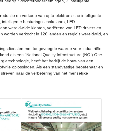
bedrijf 7 dochterondernemingen, 2 intelligente
productie en verkoop van opto-elektronische intelligente
, intelligente besturingsschakelaars, LED-
n aan wereldwijde klanten, variërend van LED drivers en
en worden verkocht in 126 landen en regio's wereldwijd, en
ceringsdiensten met toegevoegde waarde voor industriële
rkend als een "National Quality Infrastructure (NQI) One-
rgietechnologie, heeft het bedrijf de bouw van een
stofvrije oplossingen. Als een standvastige beoefenaar en
on streven naar de verbetering van het menselijke