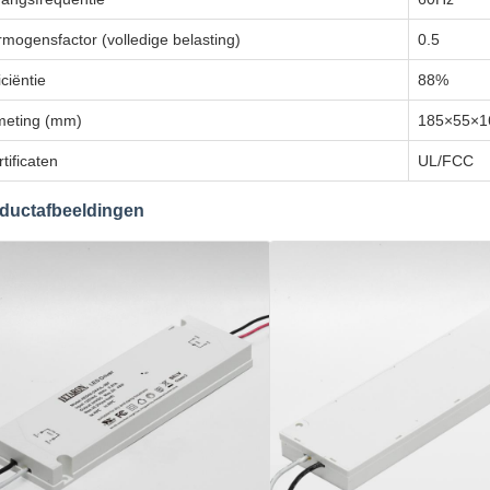
rmogensfactor (volledige belasting)
0.5
iciëntie
88%
meting (mm)
185×55×
tificaten
UL/FCC
ductafbeeldingen