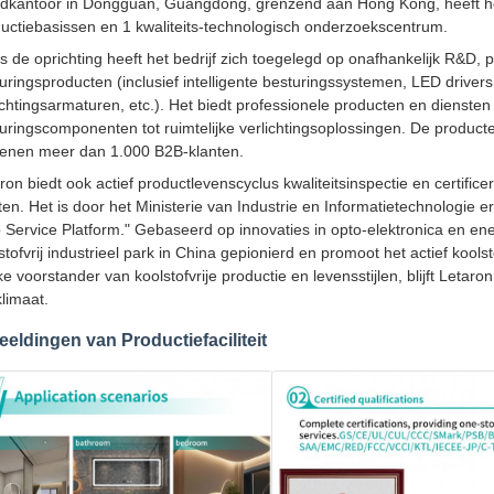
dkantoor in Dongguan, Guangdong, grenzend aan Hong Kong, heeft het 
uctiebasissen en 1 kwaliteits-technologisch onderzoekscentrum.
s de oprichting heeft het bedrijf zich toegelegd op onafhankelijk R&D, 
uringsproducten (inclusief intelligente besturingssystemen, LED drivers
ichtingsarmaturen, etc.). Het biedt professionele producten en dienste
uringscomponenten tot ruimtelijke verlichtingsoplossingen. De product
enen meer dan 1.000 B2B-klanten.
ron biedt ook actief productlevenscyclus kwaliteitsinspectie en certifi
ten. Het is door het Ministerie van Industrie en Informatietechnologie e
 Service Platform." Gebaseerd op innovaties in opto-elektronica en ene
stofvrij industrieel park in China gepionierd en promoot het actief kool
ke voorstander van koolstofvrije productie en levensstijlen, blijft Letar
klimaat.
eeldingen van Productiefaciliteit