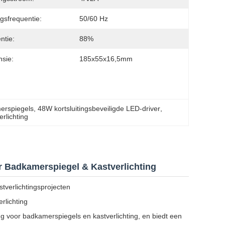
gsfrequentie:
50/60 Hz
ëntie:
88%
sie:
185x55x16,5mm
merspiegels
, 
48W kortsluitingsbeveiligde LED-driver
, 
rlichting
r Badkamerspiegel & Kastverlichting
verlichtingsprojecten
rlichting
g voor badkamerspiegels en kastverlichting, en biedt een