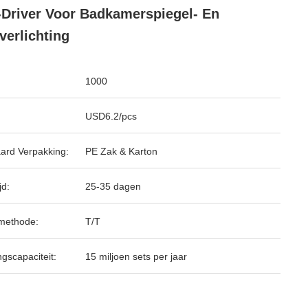
Driver Voor Badkamerspiegel- En
verlichting
1000
USD6.2/pcs
ard Verpakking:
PE Zak & Karton
jd:
25-35 dagen
methode:
T/T
ngscapaciteit:
15 miljoen sets per jaar