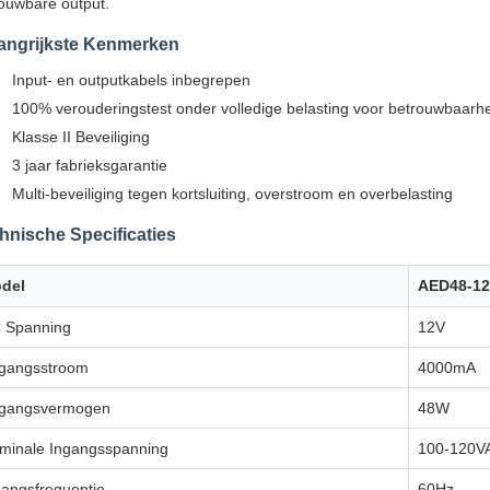
ouwbare output.
angrijkste Kenmerken
Input- en outputkabels inbegrepen
100% verouderingstest onder volledige belasting voor betrouwbaarh
Klasse II Beveiliging
3 jaar fabrieksgarantie
Multi-beveiliging tegen kortsluiting, overstroom en overbelasting
hnische Specificaties
del
AED48-1
 Spanning
12V
tgangsstroom
4000mA
tgangsvermogen
48W
minale Ingangsspanning
100-120V
gangsfrequentie
60Hz