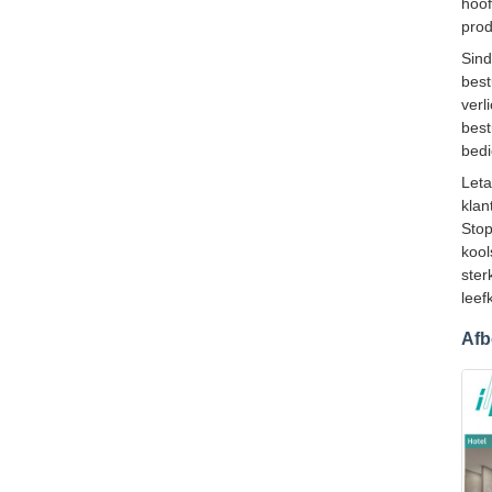
hoof
prod
Sind
best
verl
best
bedi
Leta
klan
Stop
kool
ster
leef
Afb