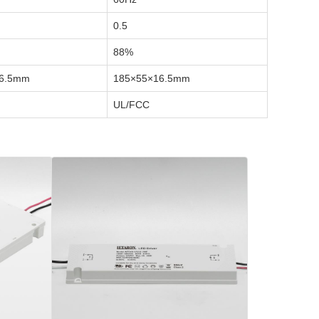
0.5
88%
16.5mm
185×55×16.5mm
UL/FCC