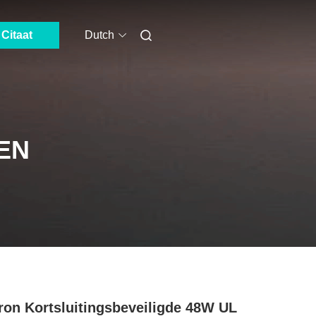
Citaat
Dutch
EN
ron Kortsluitingsbeveiligde 48W UL