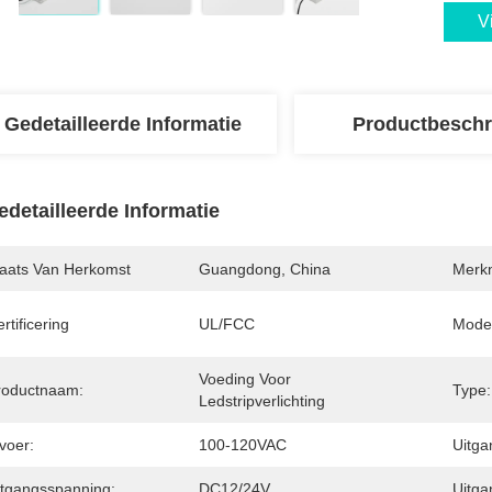
V
Gedetailleerde Informatie
Productbeschr
edetailleerde Informatie
laats Van Herkomst
Guangdong, China
Merk
rtificering
UL/FCC
Mode
Voeding Voor 
roductnaam:
Type:
Ledstripverlichting
voer:
100-120VAC
Uitg
itgangsspanning:
DC12/24V
Uitga