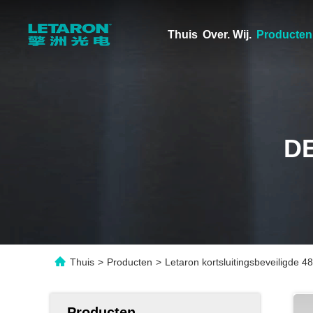
Thuis
Over. Wij.
Producten
D
Thuis
>
Producten
>
Letaron kortsluitingsbeveiligde 
Producten