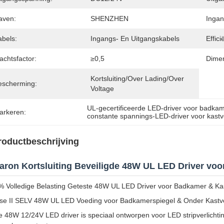
aven:
SHENZHEN
Ingan
abels:
Ingangs- En Uitgangskabels
Effici
achtsfactor:
≥0,5
Dimen
Kortsluiting/over Lading/over 
escherming:
Voltage
UL-gecertificeerde LED-driver voor badka
arkeren:
constante spannings-LED-driver voor kastve
roductbeschrijving
aron Kortsluiting Beveiligde 48W UL LED Driver voo
 Volledige Belasting Geteste 48W UL LED Driver voor Badkamer & Kast
se II SELV 48W UL LED Voeding voor Badkamerspiegel & Onder Kastve
 48W 12/24V LED driver is speciaal ontworpen voor LED stripverlichtin