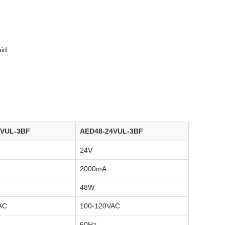
eid
2VUL-3BF
AED48-24VUL-3BF
24V
2000mA
48W
AC
100-120VAC
60Hz