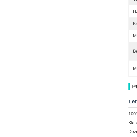
H
K
M
B
M
P
Let
100%
Klas
Deze