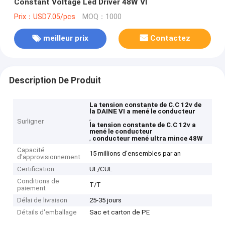
Constant Voltage Led Driver 48W VI
Prix：USD7.05/pcs
MOQ：1000
meilleur prix
Contactez
Description De Produit
La tension constante de C.C 12v de
la DAINE VI a mené le conducteur
,
Surligner
la tension constante de C.C 12v a
mené le conducteur
,
conducteur mené ultra mince 48W
Capacité
15 millions d'ensembles par an
d'approvisionnement
Certification
UL/CUL
Conditions de
T/T
paiement
Délai de livraison
25-35 jours
Détails d'emballage
Sac et carton de PE