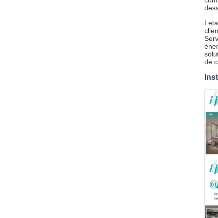
comp
dess
Leta
clie
Serv
éner
solu
de c
Ins