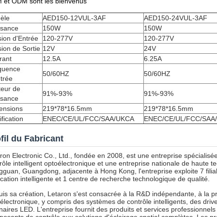
 et ODM sont les bienvenus
èle
AED150-12VUL-3AF
AED150-24VUL-3AF
ssance
150W
150W
ion d'Entrée
120-277V
120-277V
ion de Sortie
12V
24V
rant
12.5A
6.25A
quence
50/60HZ
50/60HZ
trée
teur de
91%-93%
91%-93%
ssance
ensions
219*78*16.5mm
219*78*16.5mm
ification
ENEC/CE/UL/FCC/SAA/UKCA
ENEC/CE/UL/FCC/SAA
fil du Fabricant
ron Electronic Co., Ltd., fondée en 2008, est une entreprise spécialisée
rôle intelligent optoélectronique et une entreprise nationale de haute te
guan, Guangdong, adjacente à Hong Kong, l'entreprise exploite 7 filial
ication intelligente et 1 centre de recherche technologique de qualité.
is sa création, Letaron s'est consacrée à la R&D indépendante, à la pro
électronique, y compris des systèmes de contrôle intelligents, des drive
naires LED. L'entreprise fournit des produits et services professionnels