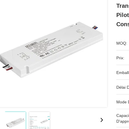
Tran
Pilo
Cons
MOQ:
Prix:
Emball
Délai D
Mode 
Capaci
D'appr