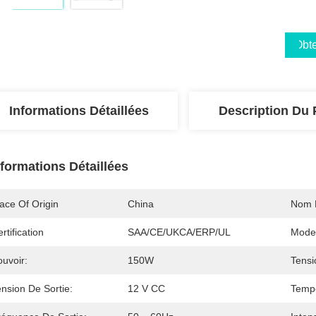
Obte
Informations Détaillées
Description Du 
nformations Détaillées
ace Of Origin
China
Nom 
rtification
SAA/CE/UKCA/ERP/UL
Mode
uvoir:
150W
Tensi
nsion De Sortie:
12 V CC
Tempé