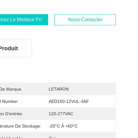
nez Le Meilleur Prix
Nous Contacter
Produit
De Marque
LETARON
l Number
AED150-12VUL-3AF
on D'entrée:
120-277VAC
rature De Stockage:
-20°C À +60°C