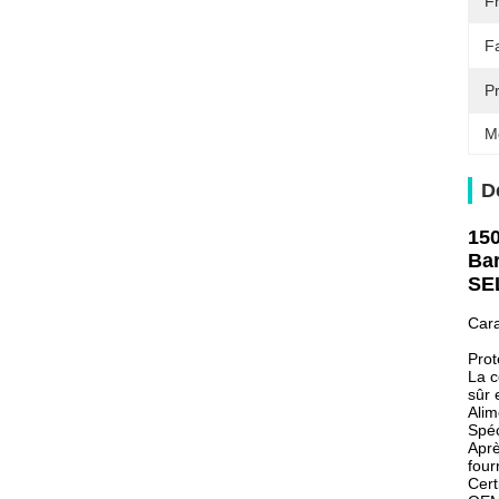
F
F
Pr
M
D
150
Bar
SEL
Cara
Prot
La c
sûr e
Alim
Spéc
Aprè
four
Cert