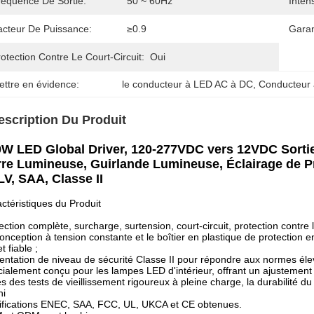
réquence De Sortie:
50 ~ 60Hz
Intens
acteur De Puissance:
≥0.9
Garan
otection Contre Le Court-Circuit:
Oui
ettre en évidence:
le conducteur à LED AC à DC
, 
Conducteur 
escription Du Produit
W LED Global Driver, 120-277VDC vers 12VDC Sortie
re Lumineuse, Guirlande Lumineuse, Éclairage de Pr
V, SAA, Classe II
ctéristiques du Produit
ection complète, surcharge, surtension, court-circuit, protection contre 
onception à tension constante et le boîtier en plastique de protection 
t fiable ;
entation de niveau de sécurité Classe II pour répondre aux normes éle
ialement conçu pour les lampes LED d'intérieur, offrant un ajustement p
s des tests de vieillissement rigoureux à pleine charge, la durabilité du
ni
ifications ENEC, SAA, FCC, UL, UKCA et CE obtenues.