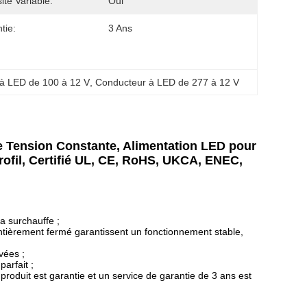
ité Variable:
Oui
tie:
3 Ans
à LED de 100 à 12 V
, 
Conducteur à LED de 277 à 12 V
 Tension Constante, Alimentation LED pour
ofil, Certifié UL, CE, RoHS, UKCA, ENEC,
la surchauffe ;
entièrement fermé garantissent un fonctionnement stable,
vées ;
arfait ;
 produit est garantie et un service de garantie de 3 ans est