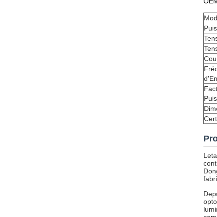
OEM
Mod
Pui
Tens
Tens
Cou
Fré
d'En
Fac
Pui
Dim
Cert
Pro
Leta
cont
Dong
fabr
Depu
opto
lumi