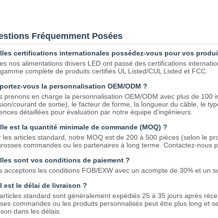
estions Fréquemment Posées
les certifications internationales possédez-vous pour vos produi
es nos alimentations drivers LED ont passé des certifications interna
gamme complète de produits certifiés UL Listed/CUL Listed et FCC.
portez-vous la personnalisation OEM/ODM ?
 prenons en charge la personnalisation OEM/ODM avec plus de 100 in
sion/courant de sortie), le facteur de forme, la longueur du câble, le ty
ences détaillées pour évaluation par notre équipe d'ingénieurs.
lle est la quantité minimale de commande (MOQ) ?
 les articles standard, notre MOQ est de 200 à 500 pièces (selon le pr
grosses commandes ou les partenaires à long terme. Contactez-nous po
lles sont vos conditions de paiement ?
 acceptons les conditions FOB/EXW avec un acompte de 30% et un sol
 est le délai de livraison ?
articles standard sont généralement expédiés 25 à 35 jours après réce
ses commandes ou les produits personnalisés peut être plus long et 
aison dans les délais.