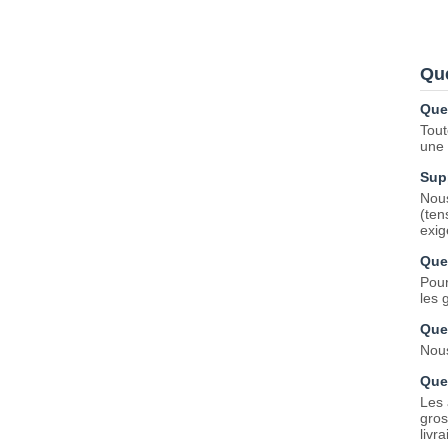
Qu
Quel
Tout
une 
Sup
Nous
(ten
exig
Que
Pour
les 
Que
Nous
Quel
Les 
gros
livr