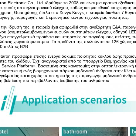
ron Electronic Co., Ltd. ιδρύθηκε το 2008 και είναι μια κρατικά εξειδικε
ευφυούς οπτοηλεκτρονικού ελέγχου, καθώς και μια εθνική επιχείρηση υψ
guan, Guangdong, δίπλα στο Χονγκ Κονγκ, η εταιρεία διαθέτει 7 θυγα
γωγής παραγωγής και 1 ερευνητικό κέντρο τεχνολογίας ποιότητας.
την ίδρυσή της, η εταιρεία έχει αφιερωθεί στην ανεξάρτητη Ε&Α, παρ
γχου (συμπεριλαμβανομένων ευφυών συστημάτων ελέγχου, οδηγού LED,
χει επαγγελματικά προϊόντα και υπηρεσίες σε παγκόσμιους πελάτες, 
λύσεις χωρικού φωτισμού. Τα προϊόντα της πωλούνται σε 126 χώρες κ
0 πελάτες B2B.
taron προσφέρει επίσης ενεργά δοκιμές ποιότητας κύκλου ζωής προϊόν
τες του κλάδου. Έχει αναγνωριστεί από το Υπουργείο Βιομηχανίας κα
 Service Platform». Βασισμένη στις καινοτομίες στην οπτοηλεκτρονική 
 κατασκευή ενός βιομηχανικού πάρκου μηδενικού άνθρακα στην Κίνα κ
γελματίας και ισχυρός υποστηρικτής της παραγωγής μηδενικού άνθρακα 
τη βελτίωση του περιβάλλοντος διαβίωσης του ανθρώπου.