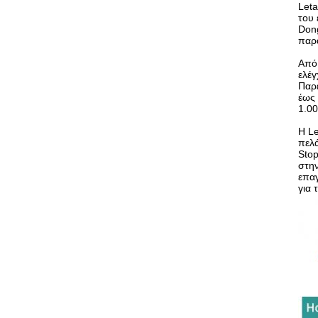
Leta
του 
Dong
παρα
Από 
ελέ
Παρέ
έως 
1.00
Η Le
πελά
Stop
στην
επαγ
για 