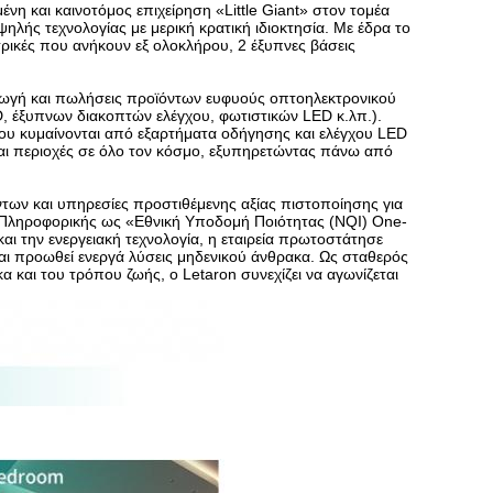
υμένη και καινοτόμος επιχείρηση «Little Giant» στον τομέα
ηλής τεχνολογίας με μερική κρατική ιδιοκτησία. Με έδρα το
τρικές που ανήκουν εξ ολοκλήρου, 2 έξυπνες βάσεις
αγωγή και πωλήσεις προϊόντων ευφυούς οπτοηλεκτρονικού
 έξυπνων διακοπτών ελέγχου, φωτιστικών LED κ.λπ.).
που κυμαίνονται από εξαρτήματα οδήγησης και ελέγχου LED
αι περιοχές σε όλο τον κόσμο, εξυπηρετώντας πάνω από
των και υπηρεσίες προστιθέμενης αξίας πιστοποίησης για
ι Πληροφορικής ως «Εθνική Υποδομή Ποιότητας (NQI) One-
και την ενεργειακή τεχνολογία, η εταιρεία πρωτοστάτησε
αι προωθεί ενεργά λύσεις μηδενικού άνθρακα. Ως σταθερός
και του τρόπου ζωής, ο Letaron συνεχίζει να αγωνίζεται