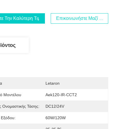
τε Την Καλύτερη Τιμή
Επικοινωνήστε Μαζί Μας
ϊόντος
α
Letaron
μό Μοντέλου
Aek120-IR-CCT2
ς Ονομαστικής Τάσης:
DC12/24V
 Εξόδου:
60W/120W