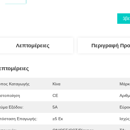
Λάβε
Λεπτομέρειες
Περιγραφή Προ
επτομέρειες
όπος Καταγωγής
Κίνα
Μάρκ
ιστοποίηση
CE
Αριθ
εύμα Εξόδου:
5Α
Εύρο
πόσταση Επαγωγής:
≥5 Εκ
Ισχύς