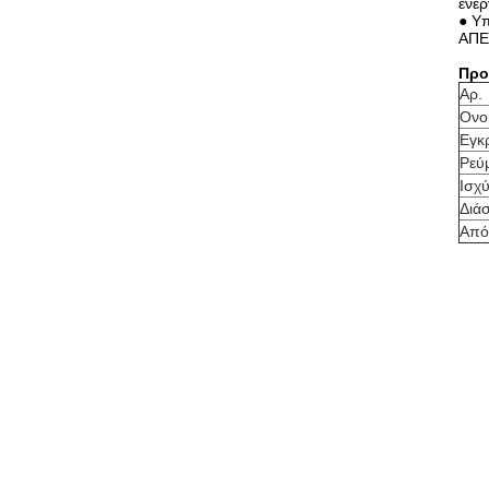
ενε
● Υπ
ΑΠΕ
Προ
Αρ.
Ονο
Εγκ
Ρεύ
Ισχ
Διά
Από