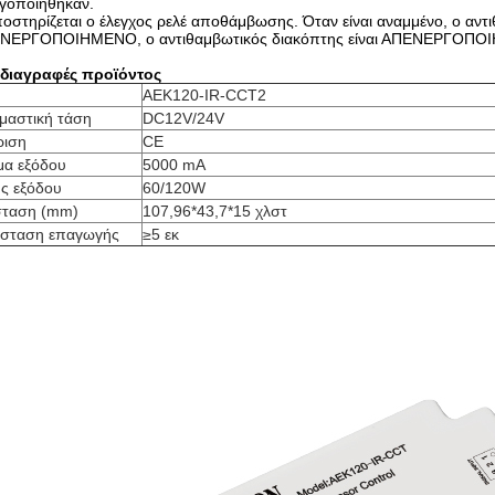
ργοποιήθηκαν.
οστηρίζεται ο έλεγχος ρελέ αποθάμβωσης. Όταν είναι αναμμένο, ο αντι
ΝΕΡΓΟΠΟΙΗΜΕΝΟ, ο αντιθαμβωτικός διακόπτης είναι ΑΠΕΝΕΡΓΟΠΟ
διαγραφές προϊόντος
AEK120-IR-CCT2
μαστική τάση
DC12V/24V
ριση
CE
μα εξόδου
5000 mA
ύς εξόδου
60/120W
σταση (mm)
107,96*43,7*15 χλστ
σταση επαγωγής
≥5 εκ