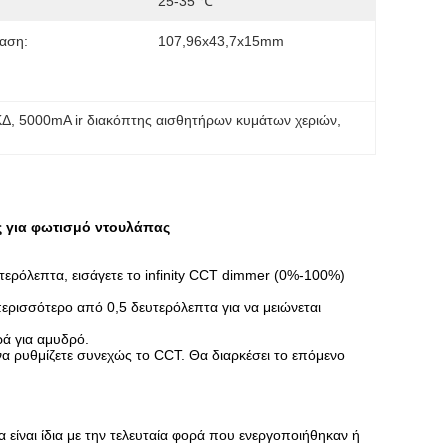
25-35 ℃
αση:
107,96x43,7x15mm
ΚΔ
, 
5000mA ir διακόπτης αισθητήρων κυμάτων χεριών
, 
ς για φωτισμό ντουλάπας
ερόλεπτα, εισάγετε το infinity CCT dimmer (0%-100%)
περισσότερο από 0,5 δευτερόλεπτα για να μειώνεται
ά για αμυδρό.
α ρυθμίζετε συνεχώς το CCT. Θα διαρκέσει το επόμενο
α είναι ίδια με την τελευταία φορά που ενεργοποιήθηκαν ή