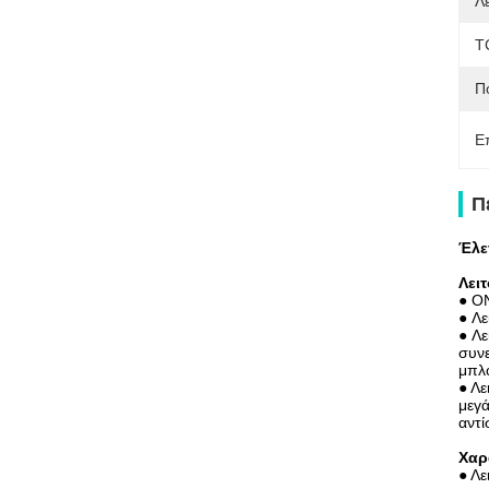
Λε
T
Π
Ε
Π
Έλε
Λει
● ON
● Λε
● Λε
συν
μπλο
● Λε
μεγ
αντ
Χαρ
● Λε