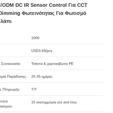
ODM DC IR Sensor Control Για CCT
Dimming Φωτεινότητας Για Φωτισμό
υλάπι
1000
USD3.69/pcs
 Συσκευασία:
Τσάντα & χαρτοκιβώτιο PE
σμία Παράδοσης:
25-35 ημέρες
ς Πληρωμής:
T/T
ότητα
15 εκατομμύρια σετ ανά έτος
ιασμού: