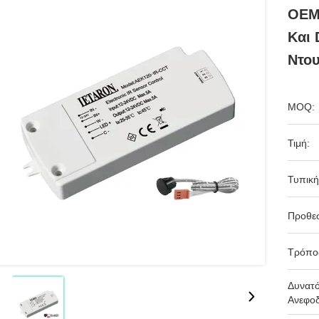
OEM/
Και 
Ντο
MOQ:
Τιμή:
Τυπική
Προθε
Τρόπο
Δυνατ
Ανεφοδ