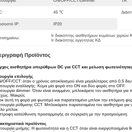
ιτουργία:
ON/OFF/CCT/Dimmer
ΤΑ:
C:
45 ℃
Διάστ
οσοστό IP:
IP20
Ir διακόπτης αισθητήρων κυμάτων χεριών 
πισημαίνω:
Ir διακόπτης εγγύτητας ΚΔ
εριγραφή Προϊόντος
γχος αισθητήρα υπερύθρων DC για CCT και μείωση φωτεινότητα
τουργία επιλογής
/OFF/CCT: όταν ο χρόνος αποκλεισμού είναι μεγαλύτερος από 0,5 δευτ
ιτουργία εναλλαγής: Κύμα μία φορά στο ON και δύο φορές στο OFF.
ιτουργία dimmer: Όταν είναι αναμμένο, μπλοκάρετε τον αισθητήρα για 
εχώς. Μακρύς
κ αυτή τη φορά για φωτισμό και παρατεταμένο μπλοκ την επόμενη φορ
ιτουργία ρύθμισης CCT. Μπλοκάρετε παρατεταμένα τον αισθητήρα για ν
άλο μπλοκ
ίστροφη κατεύθυνση προσαρμογής σε σύγκριση με την προηγούμενη.
ακτηριστικά προϊόντος
ιτουργία μνήμης: Η φωτεινότητα και η CCT όταν είναι ενεργοποιημένα θ