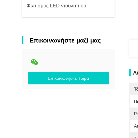
Φωτισμός LED ντουλαπιού
Επικοινωνήστε μαζί μας
Λ
Επικοινωνήστε Τώρα
Τ
Π
Ρ
Α