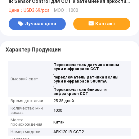
IR Sensor Control для CCT и затемнения яркости
для освещения гардероба
Цена：USD3.69/pcs
MOQ：1000
Лучшая цена
Контакт
Характер Продукции
Переключатель датчика волны
руки инфракрасн CCT
,
переключатель датчика волны
Высокий свет
руки инфракрасн 5000mA
,
Переключатель близости
инфракрасн CCT
Время доставки
25-35 дней
Количество мин
1000
заказа
Место
Китай
происхождения
Номер модели
AEK120-IR-CCT2