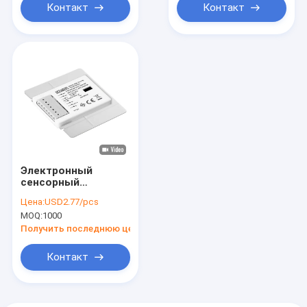
Контакт
Контакт
Электронный
сенсорный
переключатель
Цена:
USD2.77/pcs
зеркала для
MOQ:
1000
регулировки
цветовой
Получить последнюю цену
температуры от 0%
до 100% для
Контакт
подсветки зеркала