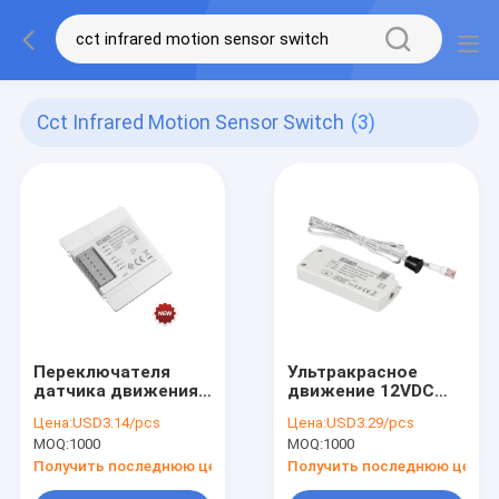
Cct Infrared Motion Sensor Switch
(3)
Переключателя
Ультракрасное
датчика движения
движение 12VDC
CCT поддержка
воспринимая
Цена:
USD3.14/pcs
Цена:
USD3.29/pcs
управлением реле
переключатель
MOQ:
1000
MOQ:
1000
ультракрасного
реле для
Defogging
управления
Получить последнюю цену
Получить последнюю цену
освещения шкафа