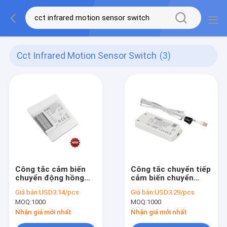
Cct Infrared Motion Sensor Switch
(3)
Công tắc cảm biến
Công tắc chuyển tiếp
chuyển động hồng
cảm biến chuyển
ngoại CCT Hỗ trợ
động hồng ngoại
Giá bán:
USD3.14/pcs
Giá bán:
USD3.29/pcs
điều khiển chuyển
12VDC để điều khiển
MOQ:
1000
MOQ:
1000
tiếp giảm tốc
ánh sáng tủ
Nhận giá mới nhất
Nhận giá mới nhất