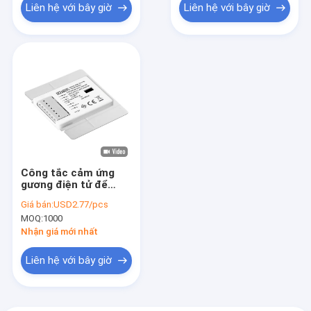
Liên hệ với bây giờ
Liên hệ với bây giờ
Công tắc cảm ứng
gương điện tử để
điều chỉnh CCT từ 0%
Giá bán:
USD2.77/pcs
đến 100% cho đèn
MOQ:
1000
gương
Nhận giá mới nhất
Liên hệ với bây giờ