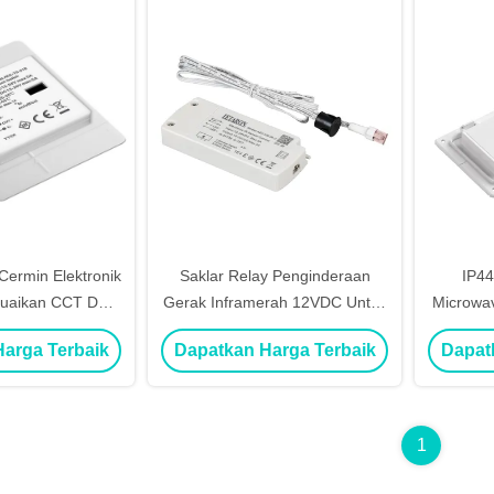
Cermin Elektronik
Saklar Relay Penginderaan
IP44
uaikan CCT Dari
Gerak Inframerah 12VDC Untuk
Microwa
 100% Untuk
Mengontrol Pencahayaan
LED Con
arga Terbaik
Dapatkan Harga Terbaik
Dapat
aan Cermin
Kabinet
d
1