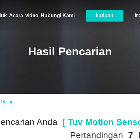
duk
Acara
video
Hubungi Kami
kutipan
In
Hasil Pencarian
 Online
encarian Anda
[ Tuv Motion Sens
Pertandingan
7
P