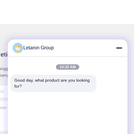
Letaron Group
etin kami
10:32 AM
angganan buletin kami untuk mendapatkan diskon
banyak lagi.
Good day, what product are you looking 
for?