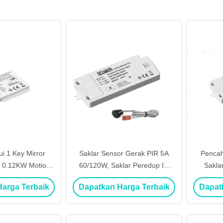
ui 1 Key Mirror
Saklar Sensor Gerak PIR 5A
Penca
, 0.12KW Motion
60/120W, Saklar Peredup IR
Sakla
Dimmer Switch
Dengan Persetujuan CE
Penyesu
arga Terbaik
Dapatkan Harga Terbaik
Dapat