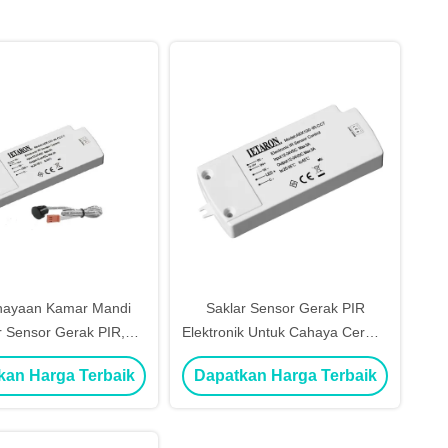
hayaan Kamar Mandi
Saklar Sensor Gerak PIR
r Sensor Gerak PIR,
Elektronik Untuk Cahaya Cermin
aian CCT Pengontrol
Sertifikat CE TUV
kan Harga Terbaik
Dapatkan Harga Terbaik
Sensor Ir