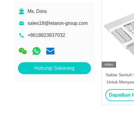
Ms. Dora
sales18@letaron-group.com
+8618823837032
video
Hubungi Sekarang
Saklar Sentuh 
Untuk Menyes
0% Hingga
Dapatkan H
Pencahay