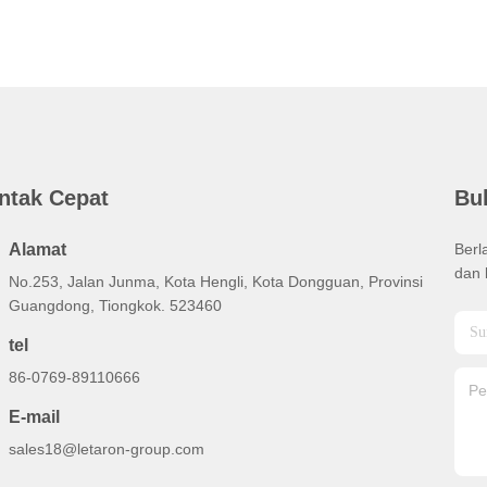
ntak Cepat
Bul
Alamat
Berl
dan 
No.253, Jalan Junma, Kota Hengli, Kota Dongguan, Provinsi
Guangdong, Tiongkok. 523460
tel
86-0769-89110666
E-mail
sales18@letaron-group.com