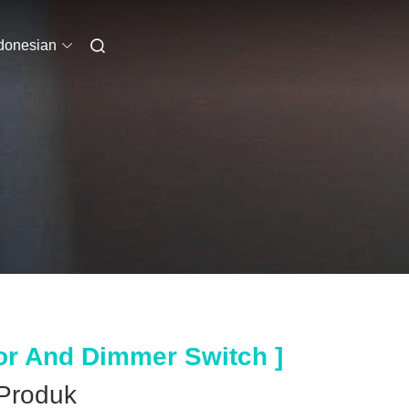
donesian
or And Dimmer Switch ]
roduk