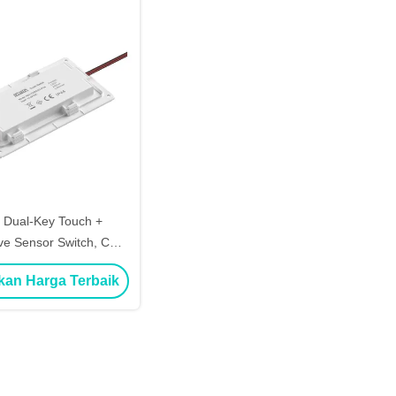
 Dual-Key Touch +
ve Sensor Switch, CCT
troller DC12/24V yang
kan Harga Terbaik
apat Dimmable