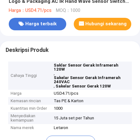
Logo & Packaging AC IR Hand Wave Sensor Switch
dengan Input Voltage Tinggi 120V-240V
Harga：USD4.71/pcs
MOQ：1000
Harga terbaik
Hubungi sekarang
Deskripsi Produk
Saklar Sensor Gerak Inframerah
120W
,
Cahaya Tinggi
Sakelar Sensor Gerak Inframerah
240VAC
,
Sakelar Sensor Gerak 120W
Harga
USD4.71/pcs
Kemasan rincian
Tas PE & Karton
Kuantitas min Order
1000
Menyediakan
15 Juta set per Tahun
kemampuan
Nama merek
Letaron