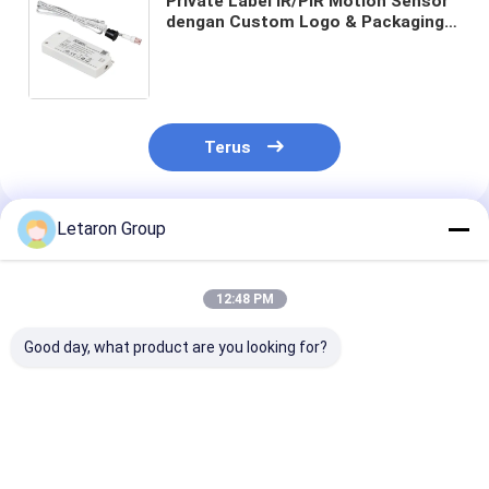
Private Label IR/PIR Motion Sensor
dengan Custom Logo & Packaging
AC IR Hand Wave Sensor Switch
dengan Input Voltage Tinggi 120V-
240V
Terus
Letaron Group
Rekomendasi Produk
12:48 PM
Good day, what product are you looking for?
Solusi Sensor Cerdas
Sensor Jarak Tahan
Saklar Sensor
OEM/ODM dengan
Air IP44 untuk
Gelombang Ta