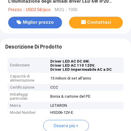
L'illuminazione degli armadi driver LED 6W IP20
alimentazione 12V trasformatore 220V-240V AC To
Prezzo：USD2.58/pcs
MOQ：1000
DC
Miglior prezzo
Contattaci
Descrizione Di Prodotto
,
Driver LED AC DC 6W
Evidenziare
,
Driver LED AC 110 120V
Driver LED Impermeabile AC a DC
Capacità di
15 milioni di set all'anno
alimentazione
Certificazione
CCC
Imballaggi
Borsa & cartone del PE
particolari
Marca
LETARON
Model Number
HSD06-12V-E
Osservi più