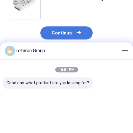
driver LED 6W IP20 alimentazione
12V trasformatore 220V-240V AC
To DC
Continua
Letaron Group
Prodotti Raccomandati
10:51 PM
Good day, what product are you looking for?
Wholesale US
Produttore di driver
Bathroom Ligh
Integrated Mini LED
per specchi
LED Power Sup
Mirror Defog Driver
antiappannamento
IP44 Waterpro
12/24V DC Overload
mini LED da 120 V
Bluetooth Dim