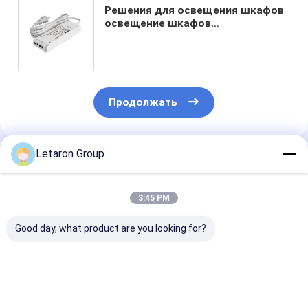
Решения для освещения шкафов
освещение шкафов
светодиодный драйвер 6 Вт IP20
источник питания 12 В
трансформатор 220-240 В от
переменного к постоянному
Продолжать
Letaron Group
Порекомендованные Продукты
3:45 PM
Good day, what product are you looking for?
Wholesale US
Американский
Bathroom Ligh