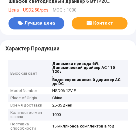
шкафов светодиодный драйвер 6 Вт IP20
источник питания 12 В трансформатор 220-240 В
Цена：USD2.58/pcs
MOQ：1000
от переменного к постоянному
Лучшая цена
Контакт
Характер Продукции
,
Динамика привода 6W
Динамический драйвер AC 110
120v
Высокий свет
,
Водонепроницаемый дирижер AC
до DC
Model Number
HSD06-12V-E
Place of Origin
China
Время доставки
25-35 дней
Количество мин
1000
заказа
Поставка
15 миллионов комплектов в год
способности