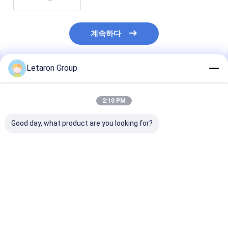
계속하다
Letaron Group
추천된 제품
2:10 PM
Good day, what product are you looking for?
전문 R&D 설계를 지원
스마트 욕실 미러 제어
미러 5A IR 핸드
하는 OEM/ODM 스마
용 IP44 방수 근접 센서
서 스위치 CCT 
트 센서 솔루션 IR 센서
DC12V/24V 슬림 미러
인증
LED 조광기 CCT 및
핸드 웨이빙 센서 스위
Defog 기능이 있는
치와 CCT 조정 및 디부
최고의 가격
최고의 가격
최고의 
DC12/24V IP44 핸드
거 기능
웨이브 미러 스위치