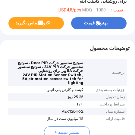
برای روشنایی کابینت آینه
قیمت：USD4.8/pcs
MOQ：1000
بهترین قیمت
اکنون تماس بگیرید
توضیحات محصول
سوئیچ سنسور حرکت Door PIR ، سوئیچ
سنسور حرکت 24V PIR ، سوئیچ سنسور
حرکت 5A پیر برای روشنایی
برجسته
,
,
24V PIR Motion Sensor Switch
5A pir motion sensor switch for
lighting
جزئیات بسته بندی
کیسه و کارتن پلی اتیلن
زمان تحویل
25-35 روز
شرایط پرداخت
T/T
شماره مدل
AEK120-IR-2
قابلیت ارائه
15 میلیون ست در سال
بیشتر ببینید