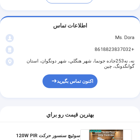
اطلاعات تماس
Ms. Dora
+8618823837032
نه، نه253جاده جونما، شهر هنگلي، شهر دونگوان، استان
گوانگدونگ، چين
اکنون تماس بگیرید
بهترين قيمت رو براي
سوئیچ سنسور حرکت 120W PIR