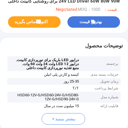
24V LED Driver 60W 80W 90W برای روشنایی کابینت داخلی
قیمت：Negotiated
MOQ：1000
بهترین قیمت
اکنون تماس بگیرید
توضیحات محصول
,
درایور LED باریک برای نورپردازی کابینت
برجسته
,
درایور LED 12 ولت 24 ولت 60 وات
منبع تغذیه نورپردازی کابینت داخلی
جزئیات بسته بندی
کیسه و کارتن پلی اتیلن
زمان تحویل
25-35 روز
شرایط پرداخت
T/T
HSD60-12V-G/HSD60-24V-G/HSD80-
شماره مدل
12V-G/HSD90-24V-G
قابلیت ارائه
15 میلیون ست در سال
بیشتر ببینید