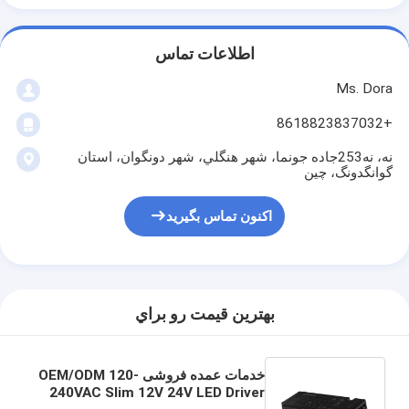
اطلاعات تماس
Ms. Dora
+8618823837032
نه، نه253جاده جونما، شهر هنگلي، شهر دونگوان، استان
گوانگدونگ، چين
اکنون تماس بگیرید
بهترين قيمت رو براي
خدمات عمده فروشی OEM/ODM 120-
240VAC Slim 12V 24V LED Driver