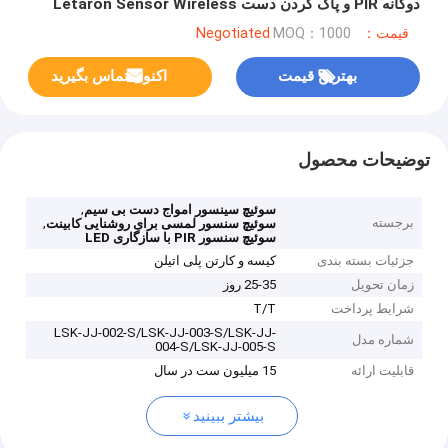
دوگانه PIR و پاک کردن دست Letaron Sensor Wireless
Hand Wave Sensor/Touch Sensor/Door Sensor/PIR
قیمت：Negotiated
MOQ：1000
Sensor Switch برای روشنایی کابینت LED
بهترین قیمت
اکنون تماس بگیرید
توضیحات محصول
,
سوئیچ سینسور امواج دست بی سیم
برجسته
,
سوئیچ سنسور لمسی برای روشنایی کابینت
سوئیچ سنسور PIR با سازگاری LED
جزئیات بسته بندی
کیسه و کارتن پلی اتیلن
زمان تحویل
25-35 روز
شرایط پرداخت
T/T
LSK-JJ-002-S/LSK-JJ-003-S/LSK-JJ-
شماره مدل
004-S/LSK-JJ-005-S
قابلیت ارائه
15 میلیون ست در سال
بیشتر ببینید