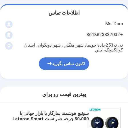
اطلاعات تماس
Ms. Dora
+8618823837032
نه، نه253جاده جونما، شهر هنگلي، شهر دونگوان، استان
گوانگدونگ، چين
اکنون تماس بگیرید
بهترين قيمت رو براي
سوئیچ هوشمند سازگار با بازار جهانی با
50،000 چرخه عمر تست Letaron Smart
Rotary Controller 1.28" Dimming رنگ