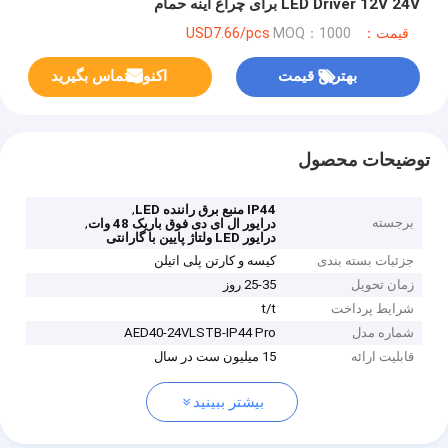
LED Driver 12V 24V برای چراغ آینه حمام
قیمت：USD7.66/pcs
MOQ：1000
بهترین قیمت
اکنون تماس بگیرید
توضیحات محصول
,
IP44 منبع برق راننده LED
برجسته
,
درایور ال ای دی فوق باریک 48 وات
درایور LED ولتاژ پایین با گارانتی
جزئیات بسته بندی
کیسه و کارتن پلی اتیلن
زمان تحویل
25-35 روز
شرایط پرداخت
t/t
شماره مدل
AED40-24VLSTB-IP44 Pro
قابلیت ارائه
15 میلیون ست در سال
بیشتر ببینید