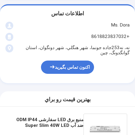
اطلاعات تماس
Ms. Dora
+8618823837032
نه، نه253جاده جونما، شهر هنگلي، شهر دونگوان، استان
گوانگدونگ، چين
اکنون تماس بگیرید
بهترين قيمت رو براي
منبع برق LED سفارشی ODM IP44
ضد آب Super Slim 40W LED
Driver 12V 24V برای چراغ آینه حمام