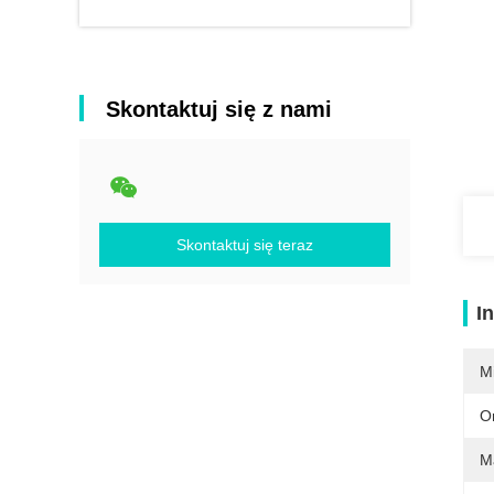
Skontaktuj się z nami
Skontaktuj się teraz
I
M
O
M