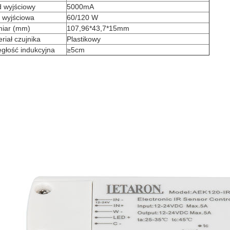
d wyjściowy
5000mA
 wyjściowa
60/120 W
iar (mm)
107,96*43,7*15mm
riał czujnika
Plastikowy
głość indukcyjna
≥5cm