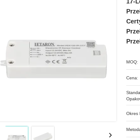
17-L
Prze
Cert
Prze
Prze
MOQ:
Cena:
Stand
Opako
Okres 
Metoda