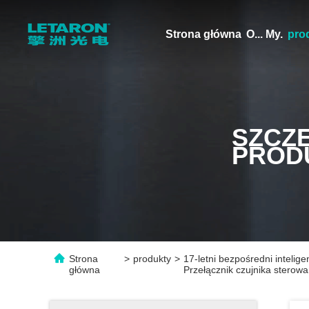
Strona główna
O... My.
pro
SZCZ
PROD
Strona
>
produkty
>
17-letni bezpośredni inteli
główna
Przełącznik czujnika sterow