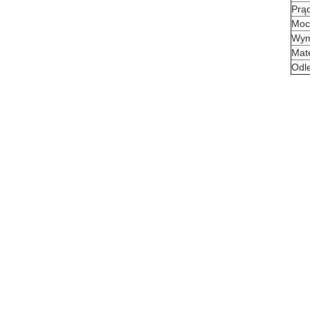
Prą
Moc
Wym
Mate
Odle