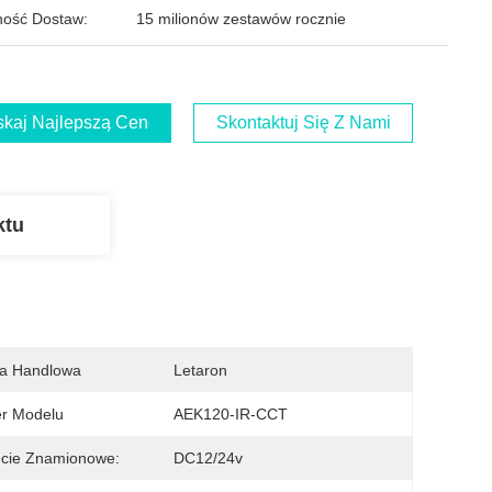
ość Dostaw:
15 milionów zestawów rocznie
kaj Najlepszą Cenę
Skontaktuj Się Z Nami
ktu
a Handlowa
Letaron
r Modelu
AEK120-IR-CCT
ęcie Znamionowe:
DC12/24v