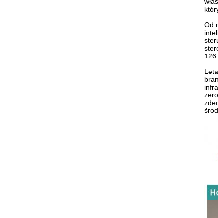
włas
któr
Od m
inte
ster
ster
126 
Leta
bran
infr
zero
zdec
środ