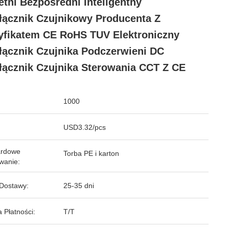
etni Bezpośredni Inteligentny
łącznik Czujnikowy Producenta Z
yfikatem CE RoHS TUV Elektroniczny
łącznik Czujnika Podczerwieni DC
łącznik Czujnika Sterowania CCT Z CE
1000
USD3.32/pcs
ardowe
Torba PE i karton
wanie:
Dostawy:
25-35 dni
 Płatności:
T/T