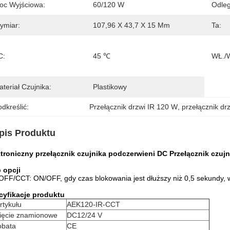
oc Wyjściowa:
60/120 W
Odleg
ymiar:
107,96 X 43,7 X 15 Mm
Ta:
C:
45 ℃
WŁ./
teriał Czujnika:
Plastikowy
dkreślić:
Przełącznik drzwi IR 120 W
, 
przełącznik dr
pis Produktu
ktroniczny przełącznik czujnika podczerwieni DC Przełącznik czuj
 opcji
FF/CCT: ON/OFF, gdy czas blokowania jest dłuższy niż 0,5 sekundy
cyfikacje produktu
rtykułu
AEK120-IR-CCT
ięcie znamionowe
DC12/24 V
obata
CE