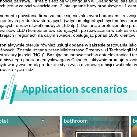
nością państwa. Firma z siedzibą w Dongguan w Guangdong, sąsiaduj
ych jest w całości właścicielem, 2 inteligentne bazy produkcyjne i 1 ce
omentu powstania firma zajmuje się niezależnymi badaniami i rozwoje
ligentnych produktów sterujących (w tym inteligentnych systemów stero
ujących, opraw oświetleniowych LED itp.). Dostarcza profesjonalne pro
owników LED i komponentów sterujących, po rozwiązania w zakresie oś
krajach i regionach na całym świecie, obsługując ponad 1000 klientów
ron aktywnie oferuje również usługi dodane w zakresie testowania jakości
żowych. Została uznana przez Ministerstwo Przemysłu i Technologii I
astruktury jakości (NQI)”. Bazując na innowacjach w optoelektronice i t
emisyjnego parku przemysłowego w Chinach i aktywnie promuje rozwią
ydowany zwolennik produkcji i stylu życia o zerowej emisji dwutlenku
owiska życia ludzi.