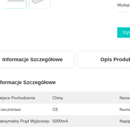
Wydajn
Uzys
Informacje Szczegółowe
Opis Produ
nformacje Szczegółowe
iejsce Pochodzenia
Chiny
Nazw
rzecznictwo
CE
Nume
aksymalny Prąd Wyjściowy:
5000mA
Napi