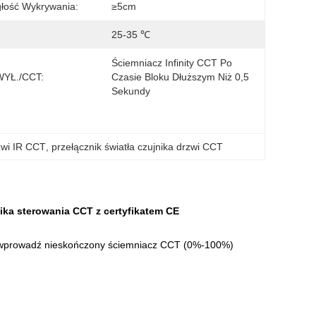
łość Wykrywania:
≥5cm
25-35 ℃
Ściemniacz Infinity CCT Po 
WYŁ./CCT:
Czasie Bloku Dłuższym Niż 0,5 
Sekundy
zwi IR CCT
, 
przełącznik światła czujnika drzwi CCT
nika sterowania CCT z certyfikatem CE
, wprowadź nieskończony ściemniacz CCT (0%-100%)