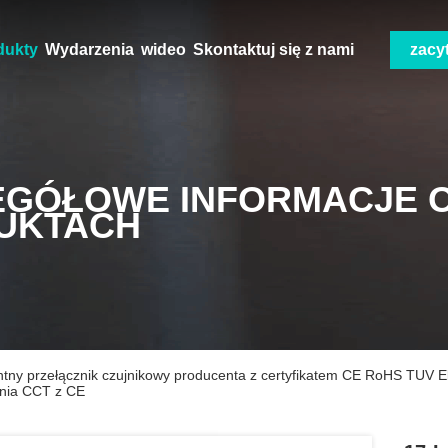
dukty
Wydarzenia
wideo
Skontaktuj się z nami
zacy
EGÓŁOWE INFORMACJE 
UKTACH
gentny przełącznik czujnikowy producenta z certyfikatem CE RoHS TUV E
ania CCT z CE