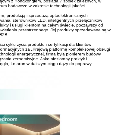
ącym z Hongkongiem, posiada 7 spółek zależnych, w
ntrum badawcze w zakresie technologii jakości.
m, produkcją i sprzedażą optoelektronicznych
wania, sterowników LED, inteligentnych przełączników
dukty i usługi klientom na całym świecie, począwszy od
wietlenia przestrzennego. Jej produkty sprzedawane są w
 B2B.
 cyklu życia produktu i certyfikacji dla klientów
nformacyjnych za „Krajową platformę kompleksowej obsługi
echnologii energetycznej, firma była pionierem budowy
zania zeroemisyjne. Jako niezłomny praktyk i
 węgla, Letaron w dalszym ciągu dąży do poprawy