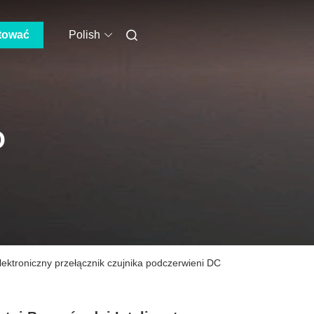
tować
Polish
O
lektroniczny przełącznik czujnika podczerwieni DC