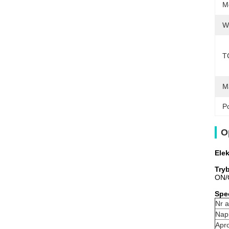
M
W
T
Ma
Po
O
Ele
Tryb
ON/O
Spe
Nr a
Nap
Apr