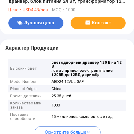
драйвер, блок питания 24 Вт, трансформатор 120
В переменного тока в 12 В постоянного тока для
Цена：USD4.43/pcs
MOQ：1000
кухни и ванной
Лучшая цена
Контакт
Характер Продукции
светодиодный драйвер 120 В на 12
В
Высокий свет
,
,
dc ac привел электропитание
120ВВ до 12ВД дирижёр
Model Number
AED24-12VUL-3AF
Place of Origin
China
Время доставки
25-35 дней
Количество мин
1000
заказа
Поставка
15 миллионов комплектов в год
способности
Осмотрите больше