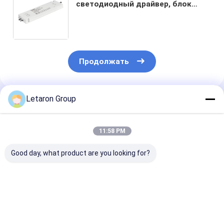
светодиодный драйвер, блок
питания 24 Вт, трансформатор
120 В переменного тока в 12 В
постоянного тока для кухни и
ванной
Продолжать
Letaron Group
Порекомендованные Продукты
11:58 PM
Good day, what product are you looking for?
Класс II Двойной
IP44
48 Вт 24 В
изолированный
водонепроницаемый
светодиодны
светодиодный
светодиодный
драйвер