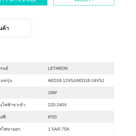
นค้า
บรนด์
LETARON
ลขรุ่น
AED18-12VSJ/AED18-24VSJ
18W
นไฟฟ้าขาเข้า:
220-240V
อพี:
IP20
สไฟขาออก:
1.5A/0.75A