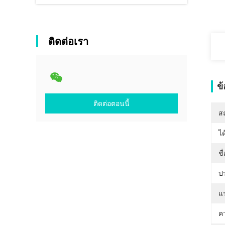
ติดต่อเรา
ข
ติดต่อตอนนี้
สถ
ได
ชื
ป
แ
คว