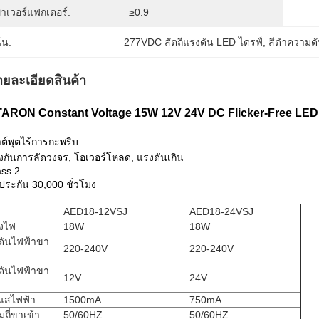
พาเวอร์แฟกเตอร์:
≥0.9
้น:
277VDC สัตถีแรงดัน LED ไดรฟ์
, 
สีดําความดั
ายละเอียดสินค้า
ARON Constant Voltage 15W 12V 24V DC Flicker-Free LED 
าต์พุตไร้การกะพริบ
องกันการลัดวงจร, โอเวอร์โหลด, แรงดันเกิน
ass 2
บประกัน 30,000 ชั่วโมง
AED18-12VSJ
AED18-24VSJ
ังไฟ
18W
18W
ดันไฟฟ้าขา
220-240V
220-240V
ดันไฟฟ้าขา
12V
24V
แสไฟฟ้า
1500mA
750mA
ถี่ขาเข้า
50/60HZ
50/60HZ