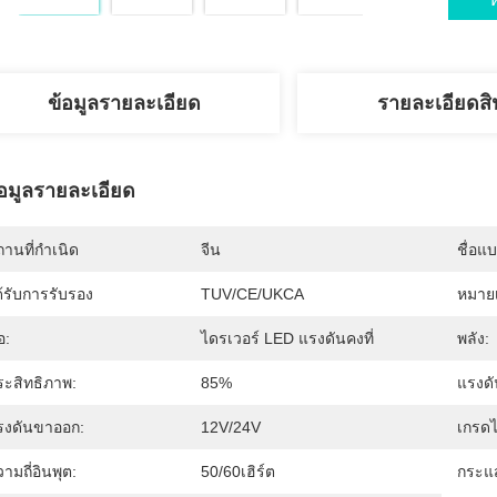
ข้อมูลรายละเอียด
รายละเอียดสิ
้อมูลรายละเอียด
านที่กำเนิด
จีน
ชื่อแ
้รับการรับรอง
TUV/CE/UKCA
หมายเ
่อ:
ไดรเวอร์ LED แรงดันคงที่
พลัง:
ระสิทธิภาพ:
85%
แรงดั
รงดันขาออก:
12V/24V
เกรดไ
ามถี่อินพุต:
50/60เฮิร์ต
กระแ