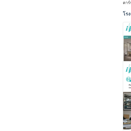
คาร์
โรง