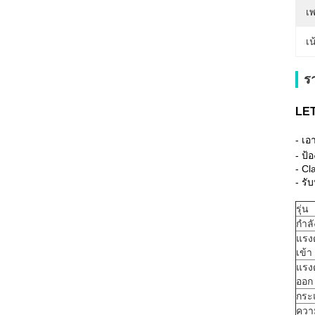
เ
เน
ร
LET
- เอ
- ป้
- Cl
- รั
รุ่น
กำล
แรง
เข้า
แรง
ออก
กระ
ความ