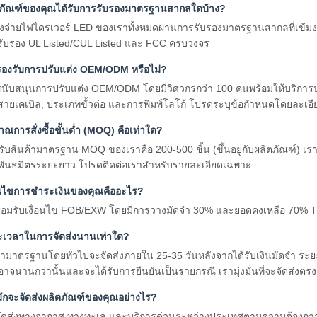
ตภัณฑ์ของคุณได้รับการรับรองมาตรฐานสากลใดบ้าง?
งจ่ายไฟไดรเวอร์ LED ของเราทั้งหมดผ่านการรับรองมาตรฐานสากลที่เข้มงว
รับรอง UL Listed/CUL Listed และ FCC ครบวงจร
รองรับการปรับแต่ง OEM/ODM หรือไม่?
นับสนุนการปรับแต่ง OEM/ODM โดยมีวิศวกรกว่า 100 คนพร้อมให้บริการป
ายเคเบิล, ประเภทขั้วต่อ และการพิมพ์โลโก้ โปรดระบุข้อกำหนดโดยละเอี
าณการสั่งซื้อขั้นต่ำ (MOQ) คือเท่าใด?
ับสินค้ามาตรฐาน MOQ ของเราคือ 200-500 ชิ้น (ขึ้นอยู่กับผลิตภัณฑ์) เรา
อพันธมิตรระยะยาว โปรดติดต่อเราสำหรับรายละเอียดเฉพาะ
อนไขการชำระเงินของคุณคืออะไร?
อมรับเงื่อนไข FOB/EXW โดยมีการวางมัดจำ 30% และยอดคงเหลือ 70% T/T
ะเวลาในการจัดส่งนานเท่าใด?
้ามาตรฐานโดยทั่วไปจะจัดส่งภายใน 25-35 วันหลังจากได้รับเงินมัดจำ ระย
อาจนานกว่านั้นและจะได้รับการยืนยันเป็นรายกรณี เรามุ่งมั่นที่จะจัดส่งตร
ักจะจัดส่งผลิตภัณฑ์ของคุณอย่างไร?
จัดส่งทางอากาศ ทางทะเล และบริการด่วนระหว่างประเทศตามความต้องการ