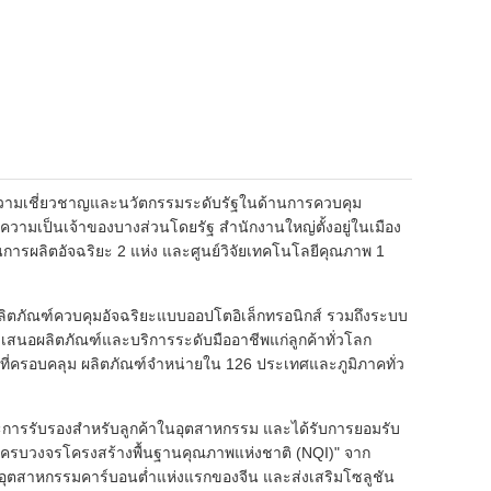
 ที่มีความเชี่ยวชาญและนวัตกรรมระดับรัฐในด้านการควบคุม
ีความเป็นเจ้าของบางส่วนโดยรัฐ สำนักงานใหญ่ตั้งอยู่ในเมือง
ฐานการผลิตอัจฉริยะ 2 แห่ง และศูนย์วิจัยเทคโนโลยีคุณภาพ 1
ยผลิตภัณฑ์ควบคุมอัจฉริยะแบบออปโตอิเล็กทรอนิกส์ รวมถึงระบบ
เสนอผลิตภัณฑ์และบริการระดับมืออาชีพแก่ลูกค้าทั่วโลก
่ที่ครอบคลุม ผลิตภัณฑ์จำหน่ายใน 126 ประเทศและภูมิภาคทั่ว
ะการรับรองสำหรับลูกค้าในอุตสาหกรรม และได้รับการยอมรับ
รบวงจรโครงสร้างพื้นฐานคุณภาพแห่งชาติ (NQI)" จาก
นอุตสาหกรรมคาร์บอนต่ำแห่งแรกของจีน และส่งเสริมโซลูชัน