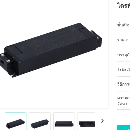
ไดรฟ
ขั้นต่ำ:
ราคา:
บรรจุภ
ระยะเว
วิธีกา
ความส
จัดหา:
ห