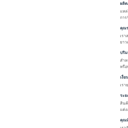
ผลิ
แหล่
การ
คุณ
เราส
ยาวส
ปริม
สำหร
หรื
เงื่
เราย
ระย
สินค
แต่ง
คุณม
เรา