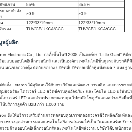
สิทธิภาพ
85%
85.5%
ประกอบกำลัง
≥0.9
≥0.9
้า
าด
122*33*19mm
122*33*19mm
รับรอง
TUV/CE/UKCA/CCC
TUV/CE/UKCA/CCC
ูลผู้ผลิต
ron Electronic Co., Ltd. ก่อตั้งขึ้นในปี 2008 เป็นองค์กร "Little Giant"
ริยะแบบออปโตอิเล็กทรอนิกส์ และเป็นองค์กรเทคโนโลยีขั้นสูงระดับชาติที่ม
น มณฑลกวางตุ้ง ติดกับฮ่องกง บริษัทมีบริษัทย่อยที่ถือหุ้นทั้งหมด 7 แห่ง 
แต่ก่อตั้ง Letaron ได้อุทิศตนให้กับการวิจัยและพัฒนา การผลิต และการขา
ุมอัจฉริยะ ไดรเวอร์ LED สวิตช์ควบคุมอัจฉริยะ และโคมไฟ LED บริษัทนำ
แต่ไดรเวอร์ LED และส่วนประกอบควบคุม ไปจนถึงโซลูชันแสงสว่างเชิงพื้นที
ให้บริการลูกค้า B2B กว่า 1,000 ราย
aron ยังให้บริการเสริมด้านการทดสอบคุณภาพตลอดวงจรชีวิตผลิตภัณฑ์แล
กระทรวงอุตสาหกรรมและเทคโนโลยีสารสนเทศให้เป็น "แพลตฟอร์มบริการค
กรรมด้านออปโตอิเล็กทรอนิกส์และเทคโนโลยีพลังงาน บริษัทได้บุกเบิกสว