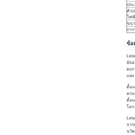
ประ
ตัว
ไฟฟ
ขน
การ
ข้อม
Leta
อัจฉ
ตงกว
แห่ง
ตั้ง
ควบค
ตั้ง
โลก 
Let
จาก
นวัต