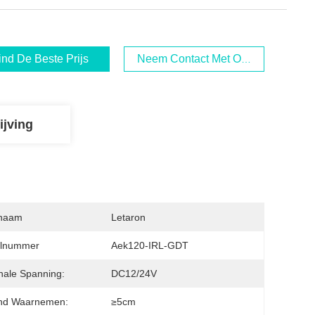
ind De Beste Prijs
Neem Contact Met Ons Op
ijving
naam
Letaron
lnummer
Aek120-IRL-GDT
ale Spanning:
DC12/24V
and Waarnemen:
≥5cm