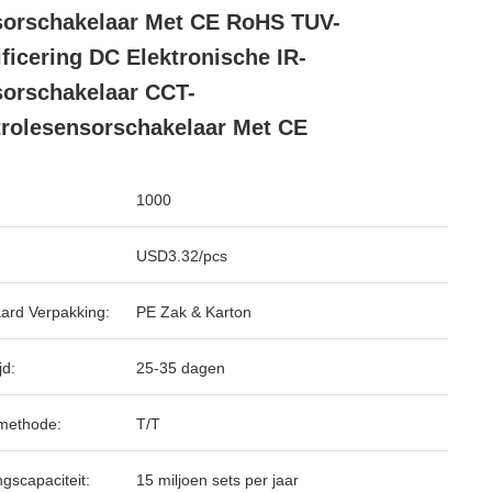
orschakelaar Met CE RoHS TUV-
ificering DC Elektronische IR-
orschakelaar CCT-
rolesensorschakelaar Met CE
1000
USD3.32/pcs
ard Verpakking:
PE Zak & Karton
jd:
25-35 dagen
methode:
T/T
ngscapaciteit:
15 miljoen sets per jaar