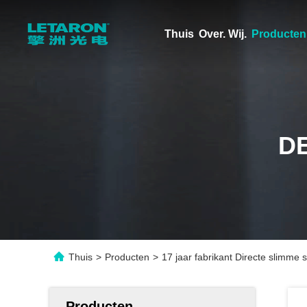
Thuis
Over. Wij.
Producten
D
Thuis
>
Producten
>
17 jaar fabrikant Directe slimm
Producten