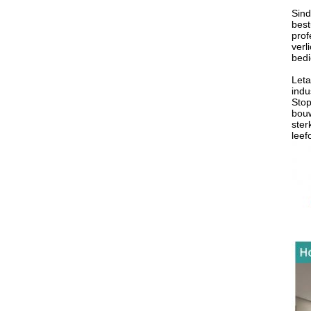
Sind
best
prof
verl
bedi
Leta
indu
Stop
bouw
ster
leef