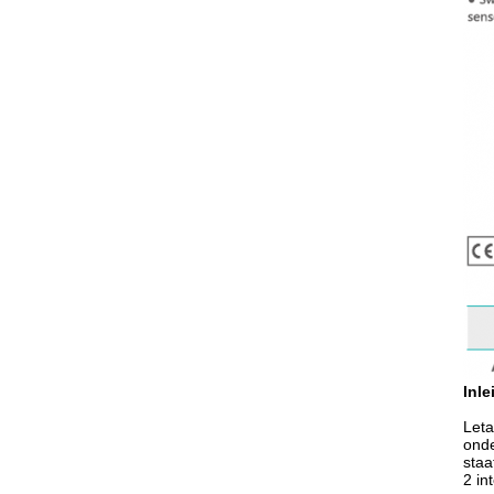
Inle
Leta
onde
staa
2 in