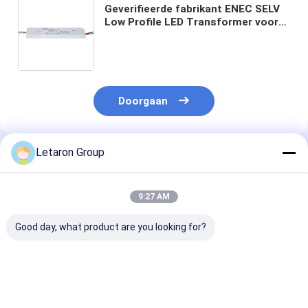
Geverifieerde fabrikant ENEC SELV
Low Profile LED Transformer voor
Custom OEM Letaron 90W Triac
Dimmable LED Driver 120VAC tot
24VDC Power Transformer voor
meubelkast licht
Doorgaan
Letaron Group
Geadviseerde Producten
9:27 AM
Good day, what product are you looking for?
Wholesale US
US 120V Mini LED
Bathroom Ligh
Integrated Mini LED
Defog Mirror Driver
LED Power Sup