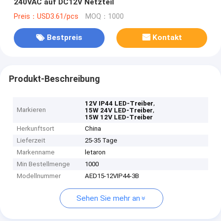
240VAC auf DC12V Netzteil
Preis：USD3.61/pcs
MOQ：1000
Bestpreis
Kontakt
Produkt-Beschreibung
,
12V IP44 LED-Treiber
Markieren
,
15W 24V LED-Treiber
15W 12V LED-Treiber
Herkunftsort
China
Lieferzeit
25-35 Tage
Markenname
letaron
Min Bestellmenge
1000
Modellnummer
AED15-12VIP44-3B
Sehen Sie mehr an