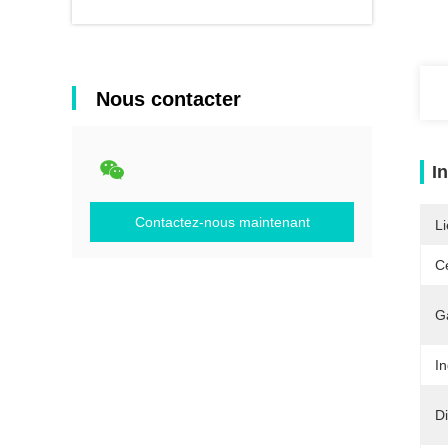
Nous contacter
I
Contactez-nous maintenant
Li
Ce
G
In
D