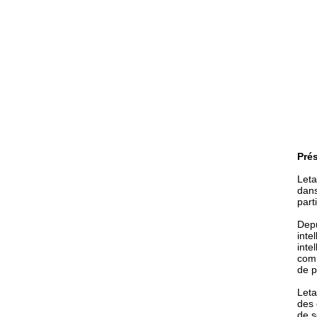
Prés
Leta
dans
part
Depu
inte
inte
comm
de p
Leta
des 
de s