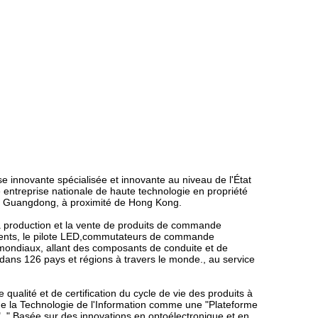
se innovante spécialisée et innovante au niveau de l'État
 entreprise nationale de haute technologie en propriété
s le Guangdong, à proximité de Hong Kong.
la production et la vente de produits de commande
igents, le pilote LED,commutateurs de commande
ts mondiaux, allant des composants de conduite et de
dans 126 pays et régions à travers le monde., au service
qualité et de certification du cycle de vie des produits à
et de la Technologie de l'Information comme une "Plateforme
 ".." Basée sur des innovations en optoélectronique et en