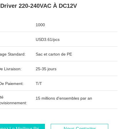
Driver 220-240VAC À DC12V
1000
USD3.61/pcs
age Standard:
Sac et carton de PE
e Livraison:
25-35 jours
De Paiement:
T/T
té
15 millions d'ensembles par an
ovisionnement:
nez Le Meilleur Prix
Nous Contacter