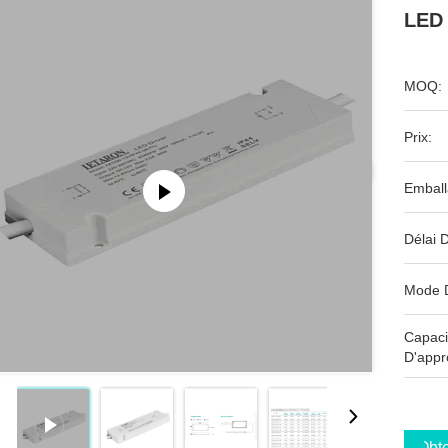
LED 
MOQ:
Prix:
Emball
Délai D
Mode 
Capaci
D'appr
Obte