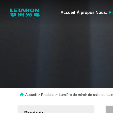
Accueil
À propos Nous.
Pr
Accueil
>
Produits
>
Lumière de miroir de salle de b
Produits