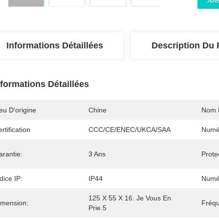
Informations Détaillées
Description Du 
nformations Détaillées
eu D'origine
Chine
Nom 
rtification
CCC/CE/ENEC/UKCA/SAA
Numé
arantie:
3 Ans
Prote
dice IP:
IP44
Numér
125 X 55 X 16. Je Vous En 
imension:
Fréqu
Prie.5