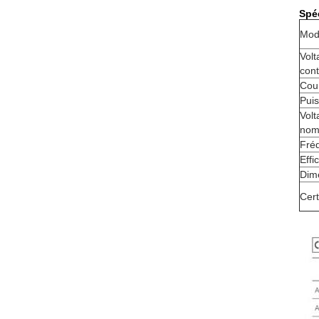
Spéc
Mod
Volt
cont
Cour
Puis
Volt
nom
Fré
Effi
Dim
Cert