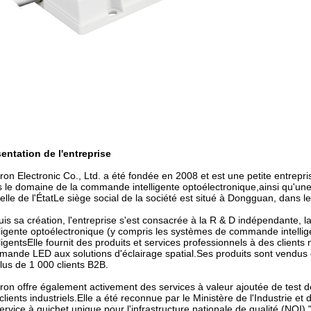
entation de l'entreprise
ron Electronic Co., Ltd. a été fondée en 2008 et est une petite entrepri
 le domaine de la commande intelligente optoélectronique,ainsi qu'une
ielle de l'ÉtatLe siège social de la société est situé à Dongguan, dan
is sa création, l'entreprise s'est consacrée à la R & D indépendante, 
lligente optoélectronique (y compris les systèmes de commande intell
lligentsElle fournit des produits et services professionnels à des clien
ande LED aux solutions d'éclairage spatial.Ses produits sont vendus 
lus de 1 000 clients B2B.
ron offre également activement des services à valeur ajoutée de test de 
clients industriels.Elle a été reconnue par le Ministère de l'Industrie 
ervice à guichet unique pour l'infrastructure nationale de qualité (NQI)