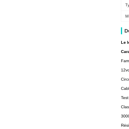
T
M
D
Le l
Cara
Fam
12vd
Circ
Cabl
Test
Clas
3000
Rési