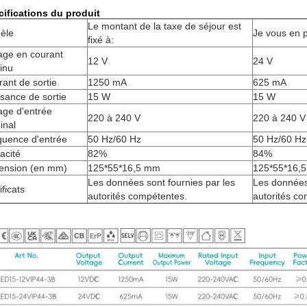
ifications du produit
Le montant de la taxe de séjour est
èle
Je vous en p
fixé à:
age en courant
12 V
24 V
inu
ant de sortie
1250 mA
625 mA
sance de sortie
15 W
15 W
age d'entrée
220 à 240 V
220 à 240 V
inal
quence d'entrée
50 Hz/60 Hz
50 Hz/60 Hz
cacité
82%
84%
ension (en mm)
125*55*16,5 mm
125*55*16,
Les données sont fournies par les
Les données 
ificats
autorités compétentes.
autorités c